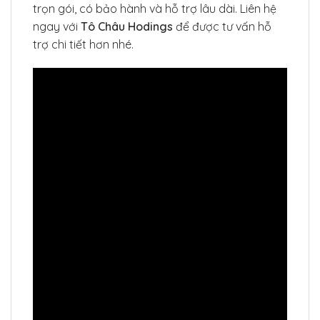
trọn gói, có bảo hành và hỗ trợ lâu dài. Liên hệ
ngay với
Tô Châu Hodings
để được tư vấn hỗ
trợ chi tiết hơn nhé.