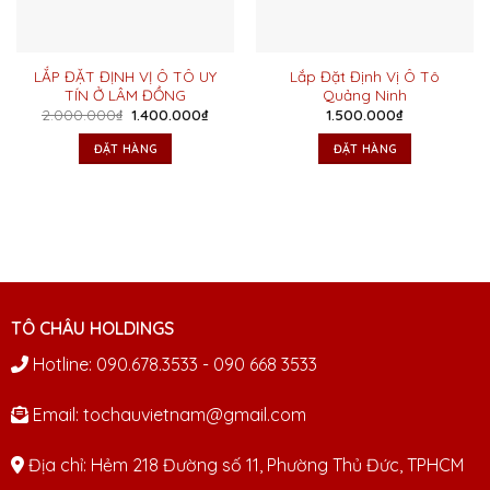
LẮP ĐẶT ĐỊNH VỊ Ô TÔ UY
Lắp Đặt Định Vị Ô Tô
TÍN Ở LÂM ĐỒNG
Quảng Ninh
Giá
Giá
2.000.000
₫
1.400.000
₫
1.500.000
₫
gốc
hiện
là:
tại
ĐẶT HÀNG
ĐẶT HÀNG
2.000.000₫.
là:
1.400.000₫.
TÔ CHÂU HOLDINGS
Hotline: 090.678.3533 - 090 668 3533
Email: tochauvietnam@gmail.com
Địa chỉ: Hẻm 218 Đường số 11, Phường Thủ Đức, TPHCM