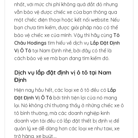
nhất, với mức chi phí không quá đắt đỏ nhưng
vẫn bảo vệ được chiếc xe của bạn thông qua
một chiếc điện thoại hoặc kết nối website. Nếu
bạn chưa tìm kiếm, được giải pháp nào có thể
bảo vệ chiếc xe của mình. Vậy thì hãy cùng
Tô
Châu Hodings
tìm hiểu về dịch vụ
Lắp Đặt Định
Vị Ô Tô
tại Nam Định nhé, bởi đây có thể là
cách bảo vệ xe mà bạn đang tìm kiếm đó.
Dịch vụ lắp đặt định vị ô tô tại Nam
Định
Hiện nay hầu hết, các loại xe ô tô đều có
Lắp
Đặt Định Vị Ô Tô
bởi tính tiện lợi của nó mang
lại. Nó không chỉ thường thấy ở những chiếc xe ô
tô bình thường, mà các doanh nghiệp kinh
doanh vận tải đều có lắp đặt thiết bị định vị để
quản lý xe dễ dàng hơn các loại xe như taxi, xe
trở hàng, xe buýt,…