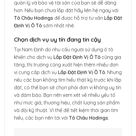
quản lý và bảo vệ tài sản của bạn sẽ dễ dàng
hơn. Nếu bạn chưa lắp đặt hãy liên hệ ngay với
Tô Châu Hodings
để được hỗ trợ tư vấn
Lắp Đặt
Định Vị Ô Tô
sớm nhất nhé.
Chọn dịch vụ uy tín đang tin cậy
Tại Nam Định do nhu cầu người sử dụng ô tô
khiến cho dịch vụ
Lắp Đặt Định Vị Ô Tô
cũng gia
tăng, thị trường cũng xuất hiện thêm nhiều đơn
vị cung cấp dịch vụ
Lắp Đặt Định Vị Ô Tô
. Nhưng
nếu các bạn không tìm hiểu thật kỹ trước khi lắp
đặt, có thể bạn sẽ chọn phải đơn vị không uy tín
và đảm bảo. Bạn nên xem xét về nhiều yếu tố
như mức giá, thương hiệu, chất lượng sản phẩm
và đội kỹ thuật. Vì thế để tiết kiệm thời gian tìm
hiểu, các bạn nên tới với
Tô Châu Hodings
.