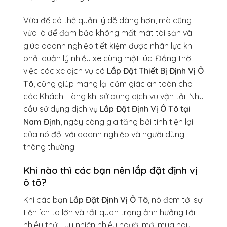
Vừa để có thể quản lý dễ dàng hơn, mà cũng
vừa là để đảm bảo không mất mát tài sản và
giúp doanh nghiệp tiết kiệm được nhân lực khi
phải quản lý nhiều xe cùng một lúc. Đồng thời
việc các xe dịch vụ có
Lắp Đặt Thiết Bị Định Vị Ô
Tô
, cũng giúp mang lại cảm giác an toàn cho
các Khách Hàng khi sử dụng dịch vụ vận tải. Nhu
cầu sử dụng dịch vụ
Lắp Đặt Định Vị Ô Tô tại
Nam Định
, ngày càng gia tăng bởi tính tiện lợi
của nó đối với doanh nghiệp và người dùng
thông thường.
Khi nào thì các bạn nên lắp đặt định vị
ô tô?
Khi các bạn
Lắp Đặt Định Vị Ô Tô
, nó đem tới sự
tiện ích to lớn và rất quan trọng ảnh hưởng tới
nhiều thứ. Tuy nhiên nhiều người mới mua hay,