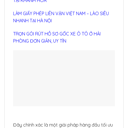
TẠI KHÁNH HÒA
LÀM GIẤY PHÉP LIÊN VẬN VIỆT NAM – LÀO SIÊU
NHANH TẠI HÀ NỘI
TRỌN GÓI RÚT HỒ SƠ GỐC XE Ô TÔ Ở HẢI
PHÒNG ĐƠN GIẢN, UY TÍN
Đây chính xác là một giải pháp hàng đầu tối ưu