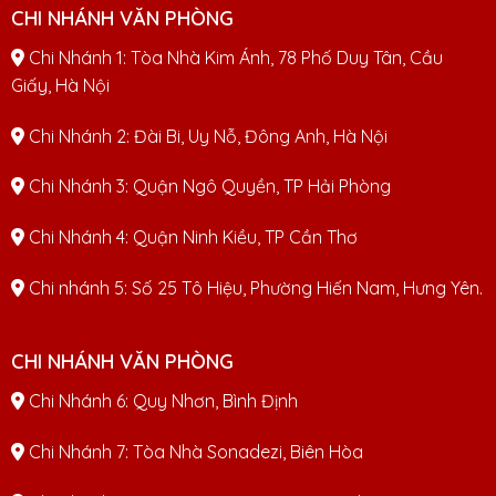
CHI NHÁNH VĂN PHÒNG
Chi Nhánh 1: Tòa Nhà Kim Ánh, 78 Phố Duy Tân, Cầu
Giấy, Hà Nội
Chi Nhánh 2: Đài Bi, Uy Nỗ, Đông Anh, Hà Nội
Chi Nhánh 3: Quận Ngô Quyền, TP Hải Phòng
Chi Nhánh 4: Quận Ninh Kiều, TP Cần Thơ
Chi nhánh 5: Số 25 Tô Hiệu, Phường Hiến Nam, Hưng Yên.
CHI NHÁNH VĂN PHÒNG
Chi Nhánh 6: Quy Nhơn, Bình Định
Chi Nhánh 7: Tòa Nhà Sonadezi, Biên Hòa