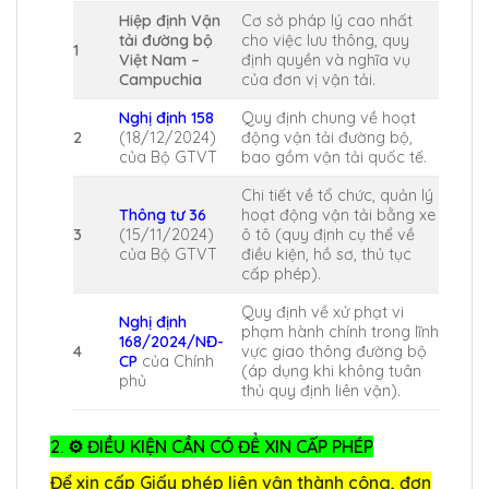
Hiệp định Vận
Cơ sở pháp lý cao nhất
tải đường bộ
cho việc lưu thông, quy
1
Việt Nam –
định quyền và nghĩa vụ
Campuchia
của đơn vị vận tải.
Nghị định 158
Quy định chung về hoạt
2
(18/12/2024)
động vận tải đường bộ,
của Bộ GTVT
bao gồm vận tải quốc tế.
Chi tiết về tổ chức, quản lý
Thông tư 36
hoạt động vận tải bằng xe
3
(15/11/2024)
ô tô (quy định cụ thể về
của Bộ GTVT
điều kiện, hồ sơ, thủ tục
cấp phép).
Quy định về xử phạt vi
Nghị định
phạm hành chính trong lĩnh
168/2024/NĐ-
4
vực giao thông đường bộ
CP
của Chính
(áp dụng khi không tuân
phủ
thủ quy định liên vận).
2. ⚙️ ĐIỀU KIỆN CẦN CÓ ĐỂ XIN CẤP PHÉP
Để xin cấp Giấy phép liên vận thành công, đơn