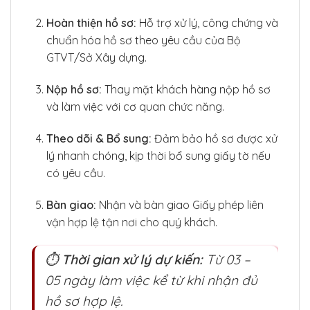
Hoàn thiện hồ sơ:
Hỗ trợ xử lý, công chứng và
chuẩn hóa hồ sơ theo yêu cầu của Bộ
GTVT/Sở Xây dựng.
Nộp hồ sơ:
Thay mặt khách hàng nộp hồ sơ
và làm việc với cơ quan chức năng.
Theo dõi & Bổ sung:
Đảm bảo hồ sơ được xử
lý nhanh chóng, kịp thời bổ sung giấy tờ nếu
có yêu cầu.
Bàn giao:
Nhận và bàn giao Giấy phép liên
vận hợp lệ tận nơi cho quý khách.
⏱️
Thời gian xử lý dự kiến:
Từ 03 –
05 ngày làm việc kể từ khi nhận đủ
hồ sơ hợp lệ.