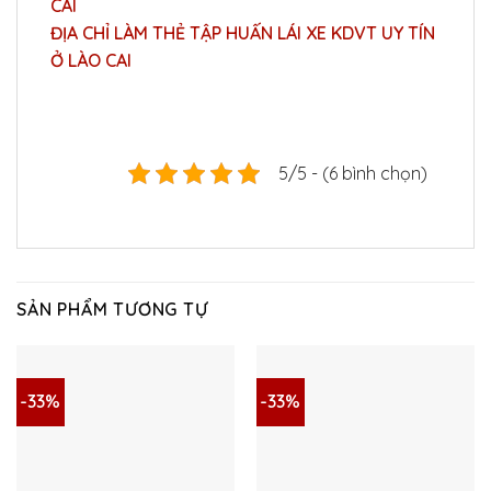
CAI
ĐỊA CHỈ LÀM THẺ TẬP HUẤN LÁI XE KDVT UY TÍN
Ở LÀO CAI
5/5 - (6 bình chọn)
SẢN PHẨM TƯƠNG TỰ
-33%
-33%