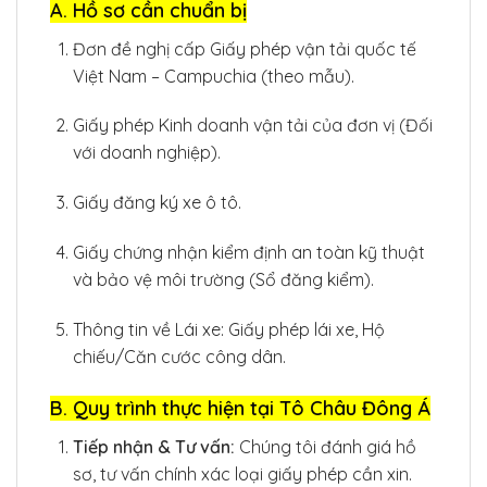
A. Hồ sơ cần chuẩn bị
Đơn đề nghị cấp Giấy phép vận tải quốc tế
Việt Nam – Campuchia (theo mẫu).
Giấy phép Kinh doanh vận tải của đơn vị (Đối
với doanh nghiệp).
Giấy đăng ký xe ô tô.
Giấy chứng nhận kiểm định an toàn kỹ thuật
và bảo vệ môi trường (Sổ đăng kiểm).
Thông tin về Lái xe: Giấy phép lái xe, Hộ
chiếu/Căn cước công dân.
B. Quy trình thực hiện tại Tô Châu Đông Á
Tiếp nhận & Tư vấn:
Chúng tôi đánh giá hồ
sơ, tư vấn chính xác loại giấy phép cần xin.