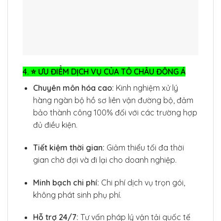
4. ⭐ ƯU ĐIỂM DỊCH VỤ CỦA TÔ CHÂU ĐÔNG Á
Chuyên môn hóa cao:
Kinh nghiệm xử lý
hàng ngàn bộ hồ sơ liên vận đường bộ, đảm
bảo thành công 100% đối với các trường hợp
đủ điều kiện.
Tiết kiệm thời gian:
Giảm thiểu tối đa thời
gian chờ đợi và đi lại cho doanh nghiệp.
Minh bạch chi phí:
Chi phí dịch vụ trọn gói,
không phát sinh phụ phí.
Hỗ trợ 24/7:
Tư vấn pháp lý vận tải quốc tế