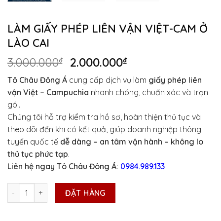
LÀM GIẤY PHÉP LIÊN VẬN VIỆT-CAM Ở
LÀO CAI
Giá
Giá
3.000.000
₫
2.000.000
₫
gốc
hiện
Tô Châu Đông Á
cung cấp dịch vụ làm
giấy phép liên
là:
tại
vận Việt – Campuchia
nhanh chóng, chuẩn xác và trọn
3.000.000₫.
là:
gói.
2.000.000₫.
Chúng tôi hỗ trợ kiểm tra hồ sơ, hoàn thiện thủ tục và
theo dõi đến khi có kết quả, giúp doanh nghiệp thông
tuyến quốc tế
dễ dàng – an tâm vận hành – không lo
thủ tục phức tạp
.
Liên hệ ngay Tô Châu Đông Á:
0984.989.133
LÀM GIẤY PHÉP LIÊN VẬN VIỆT-CAM Ở LÀO CAI số lượng
ĐẶT HÀNG