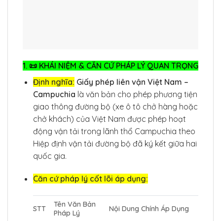
1. 📜 KHÁI NIỆM & CĂN CỨ PHÁP LÝ QUAN TRỌNG
Định nghĩa:
Giấy phép liên vận Việt Nam –
Campuchia
là văn bản cho phép phương tiện
giao thông đường bộ (xe ô tô chở hàng hoặc
chở khách) của Việt Nam được phép hoạt
động vận tải trong lãnh thổ Campuchia theo
Hiệp định vận tải đường bộ đã ký kết giữa hai
quốc gia.
Căn cứ pháp lý cốt lõi áp dụng:
Tên Văn Bản
STT
Nội Dung Chính Áp Dụng
Pháp Lý