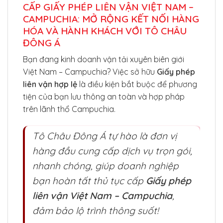
CẤP GIẤY PHÉP LIÊN VẬN VIỆT NAM –
CAMPUCHIA: MỞ RỘNG KẾT NỐI HÀNG
HÓA VÀ HÀNH KHÁCH VỚI TÔ CHÂU
ĐÔNG Á
Bạn đang kinh doanh vận tải xuyên biên giới
Việt Nam – Campuchia? Việc sở hữu
Giấy phép
liên vận hợp lệ
là điều kiện bắt buộc để phương
tiện của bạn lưu thông an toàn và hợp pháp
trên lãnh thổ Campuchia.
Tô Châu Đông Á tự hào là đơn vị
hàng đầu cung cấp dịch vụ trọn gói,
nhanh chóng, giúp doanh nghiệp
bạn hoàn tất thủ tục cấp
Giấy phép
liên vận Việt Nam – Campuchia
,
đảm bảo lộ trình thông suốt!