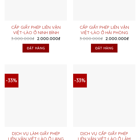
CẤP GIẤY PHÉP LIÊN VẬN
CẤP GIẤY PHÉP LIÊN VẬN
VIỆT-LÀO Ở NINH BÌNH
VIỆT-LÀO Ở HẢI PHÒNG
Giá
Giá
Giá
Giá
3.000.000
₫
2.000.000
₫
3.000.000
₫
2.000.000
₫
gốc
hiện
gốc
hiện
là:
tại
là:
tại
ĐẶT HÀNG
ĐẶT HÀNG
3.000.000₫.
là:
3.000.000₫.
là:
2.000.000₫.
2.000
-33%
-33%
DỊCH VỤ LÀM GIẤY PHÉP
DỊCH VỤ CẤP GIẤY PHÉP
LIÊN VẬN VIỆT-LÀO Ở LẠNG
LIÊN VẬN VIỆT-LÀO Ở LÂM