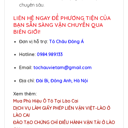
chuyên sâu.
LIÊN HỆ NGAY ĐỂ PHƯƠNG TIỆN CỦA
BẠN SẴN SÀNG VẬN CHUYỂN QUA
BIÊN GIỚI!
Đơn vị hỗ trợ:
Tô Châu Đông Á
Hotline:
0984.989.133
Email:
tochauvietam@gmail.com
Địa chỉ:
Đài Bi, Đông Anh, Hà Nội
Xem thêm:
Mua Phù Hiệu Ô Tô Tại Lào Cai
DỊCH VỤ LÀM GIẤY PHÉP LIÊN VẬN VIỆT-LÀO Ở
LÀO CAI
ĐÀO TẠO CHỨNG CHỈ ĐIỀU HÀNH VẬN TẢI Ở LÀO