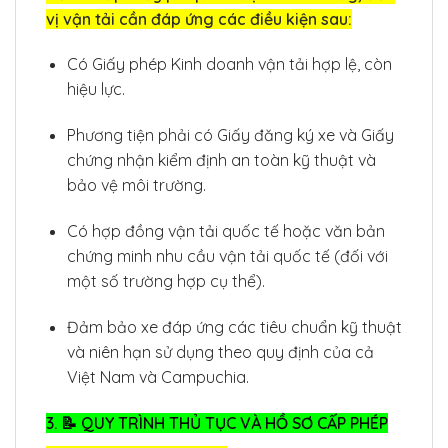
vị vận tải cần đáp ứng các điều kiện sau:
Có Giấy phép Kinh doanh vận tải hợp lệ, còn
hiệu lực.
Phương tiện phải có Giấy đăng ký xe và Giấy
chứng nhận kiểm định an toàn kỹ thuật và
bảo vệ môi trường.
Có hợp đồng vận tải quốc tế hoặc văn bản
chứng minh nhu cầu vận tải quốc tế (đối với
một số trường hợp cụ thể).
Đảm bảo xe đáp ứng các tiêu chuẩn kỹ thuật
và niên hạn sử dụng theo quy định của cả
Việt Nam và Campuchia.
3. 📝 QUY TRÌNH THỦ TỤC VÀ HỒ SƠ CẤP PHÉP