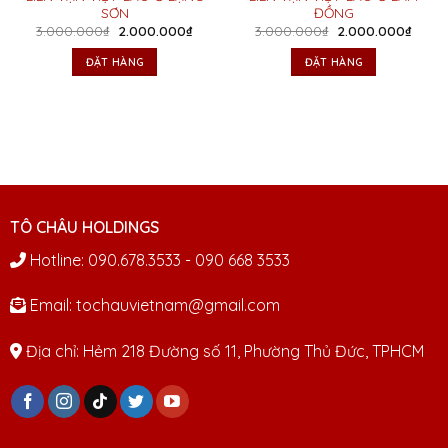
SƠN
ĐỒNG
Giá
Giá
Giá
Giá
3.000.000
₫
2.000.000
₫
3.000.000
₫
2.000.000
₫
gốc
hiện
gốc
hiện
là:
tại
là:
tại
ĐẶT HÀNG
ĐẶT HÀNG
3.000.000₫.
là:
3.000.000₫.
là:
2.000.000₫.
2.000
TÔ CHÂU HOLDINGS
Hotline: 090.678.3533 - 090 668 3533
Email: tochauvietnam@gmail.com
Địa chỉ: Hẻm 218 Đường số 11, Phường Thủ Đức, TPHCM