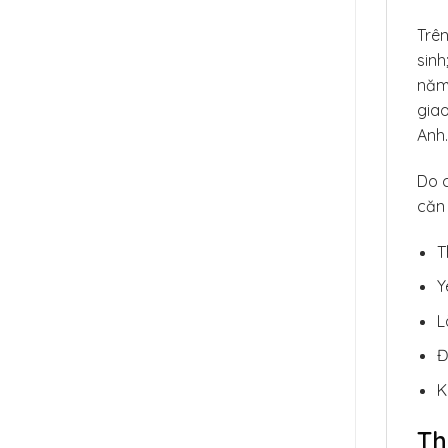
Trên
sinh
năm 
giao
Anh.
Do c
căn 
T
Y
L
Đ
K
Th