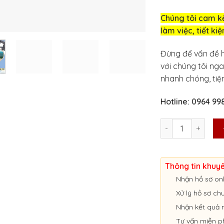
Chúng tôi cam kế
làm việc, tiết ki
Đừng để vấn đề h
với chúng tôi ng
nhanh chóng, tiện
Hotline: 0964 99
HƯỚNG DẪN THỦ TỤ
Thông tin khuy
Nhận hồ sơ onl
Xử lý hồ sơ ch
Nhận kết quả 
Tư vấn miễn p