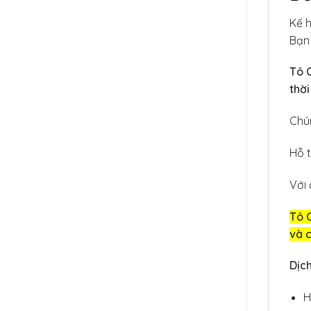
Kế h
Bạn 
Tô C
thờ
Chún
Hỗ t
Với 
Tô C
và 
Dịch
H