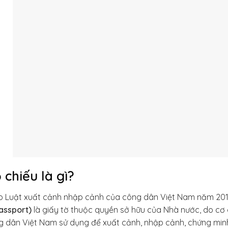
 chiếu là gì?
o Luật xuất cảnh nhập cảnh của công dân Việt Nam năm 201
assport)
là giấy tờ thuộc quyền sở hữu của Nhà nước, do c
 dân Việt Nam sử dụng để xuất cảnh, nhập cảnh, chứng minh