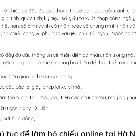
 hộ chiếu có đầy đủ các thông tin cơ bản, bao gồm: ảnh châ
; giới tính; quốc tịch; ký hiệu, số giấy tờ xuất nhập cảnh; ng
hết hạn; số định danh cá nhân hoặc số chứng minh nhân dân;
, hộ chiếu công vụ phù hợp với yêu cầu đối ngoại. Ngôn ngữ 
ó đầy đủ các thông tin về nhận diện cá nhân, nên trong một
cước công dân có thể sử dụng hộ chiếu để thay thế trong m
hực hiện giao dịch tại ngân hàng
êu cầu cấp lại giấy phép lái xe bị mất
àm thủ tục đi tàu, máy bay trên các chuyến tàu, máy bay nội
ến ngân hàng rút tiền
ý kết hợp đồng,…
ủ tục để làm hộ chiếu online tại Hà N