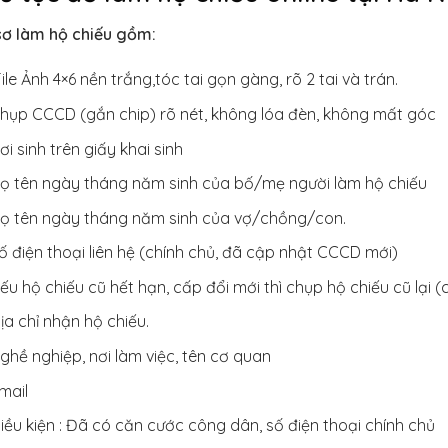
sơ làm hộ chiếu gồm:
ile Ảnh 4×6 nền trắng,tóc tai gọn gàng, rõ 2 tai và trán.
hụp CCCD (gắn chip) rõ nét, không lóa đèn, không mất góc
ơi sinh trên giấy khai sinh
ọ tên ngày tháng năm sinh của bố/mẹ người làm hộ chiếu
ọ tên ngày tháng năm sinh của vợ/chồng/con.
ố điện thoại liên hệ (chính chủ, đã cập nhật CCCD mới)
ếu hộ chiếu cũ hết hạn, cấp đổi mới thì chụp hộ chiếu cũ lại (
ịa chỉ nhận hộ chiếu.
ghề nghiệp, nơi làm việc, tên cơ quan
mail
iều kiện : Đã có căn cước công dân, số điện thoại chính chủ