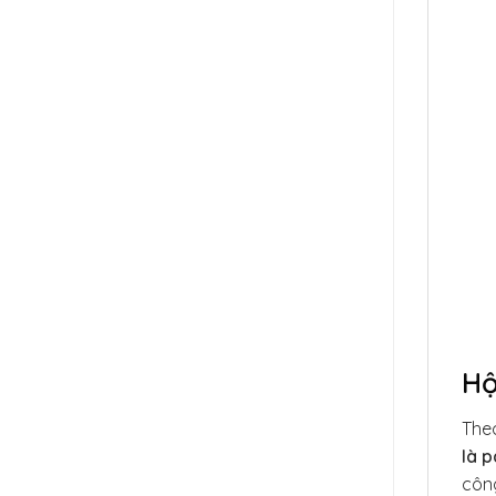
Hộ
The
là p
công