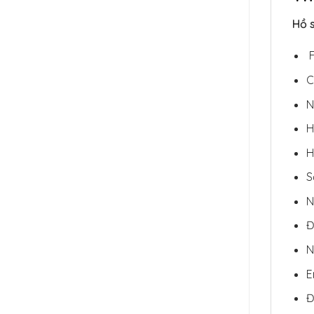
Hồ 
F
C
N
H
H
S
N
Đ
N
E
Đ