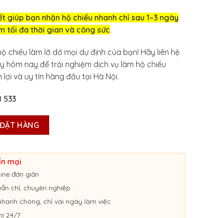
t giúp bạn nhận hộ chiếu nhanh chỉ sau 1–3 ngày
ệm tối đa thời gian và công sức
.
ộ chiếu làm lỡ dở mọi dự định của bạn! Hãy liên hệ
ay hôm nay để trải nghiệm dịch vụ làm hộ chiếu
 lợi và uy tín hàng đầu tại Hà Nội.
8 533
C LÀM HỘ CHIẾU ONLINE ĐƠN GIẢN TẠI HÀ NỘI số lượng
ĐẶT HÀNG
ến mại
ine đơn giản
uẩn chỉ, chuyên nghiệp
nhanh chóng, chỉ vài ngày làm việc
hí 24/7