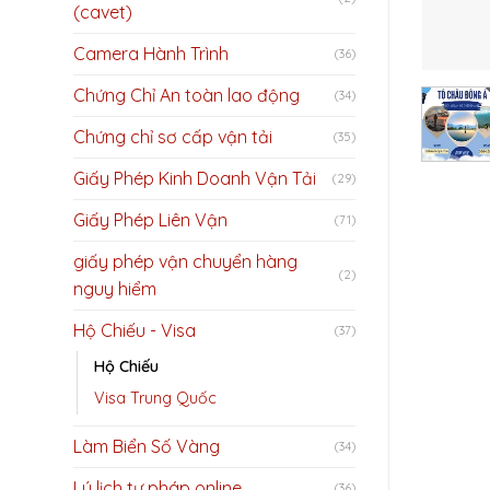
(cavet)
Camera Hành Trình
(36)
Chứng Chỉ An toàn lao động
(34)
Chứng chỉ sơ cấp vận tải
(35)
Giấy Phép Kinh Doanh Vận Tải
(29)
Giấy Phép Liên Vận
(71)
giấy phép vận chuyển hàng
(2)
nguy hiểm
Hộ Chiếu - Visa
(37)
Hộ Chiếu
Visa Trung Quốc
Làm Biển Số Vàng
(34)
Lý lịch tư pháp online
(36)