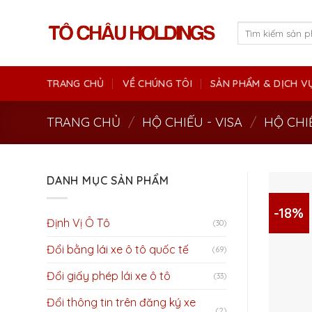
Skip
to
Tìm
kiếm:
content
TRANG CHỦ
VỀ CHÚNG TÔI
SẢN PHẨM & DỊCH V
TRANG CHỦ
/
HỘ CHIẾU - VISA
/
HỘ CHI
DANH MỤC SẢN PHẨM
-18%
Định Vị Ô Tô
(30)
Đổi bằng lái xe ô tô quốc tế
(69)
Đổi giấy phép lái xe ô tô
(33)
Đổi thông tin trên đăng ký xe
(2)