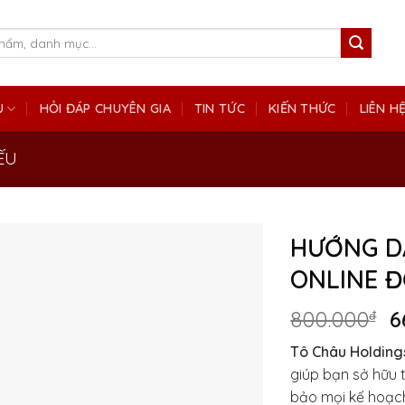
Ụ
HỎI ĐÁP CHUYÊN GIA
TIN TỨC
KIẾN THỨC
LIÊN H
ẾU
HƯỚNG D
ONLINE Đ
G
800.000
₫
6
g
Tô Châu Holding
là
giúp bạn sở hữu 
8
bảo mọi kế hoạch