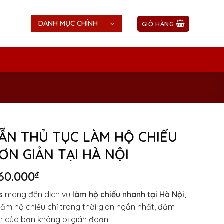
DANH MỤC CHÍNH
GIỎ HÀNG
Ệ
ẪN THỦ TỤC LÀM HỘ CHIẾU
ƠN GIẢN TẠI HÀ NỘI
iá
Giá
60.000
₫
ốc
hiện
s
mang đến dịch vụ
làm hộ chiếu nhanh tại Hà Nội
,
:
tại
tấm hộ chiếu chỉ trong thời gian ngắn nhất, đảm
00.000₫.
là:
 của bạn không bị gián đoạn.
660.000₫.