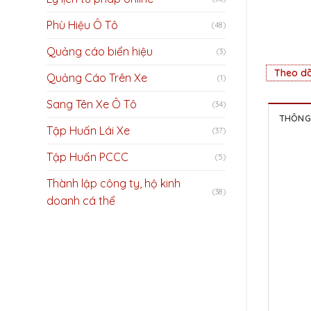
Phù Hiệu Ô Tô
(48)
Quảng cáo biển hiệu
(3)
Theo dõ
Quảng Cáo Trên Xe
(1)
Sang Tên Xe Ô Tô
(34)
THÔNG 
Tập Huấn Lái Xe
(37)
Tập Huấn PCCC
(5)
Thành lập công ty, hộ kinh
(38)
doanh cá thể