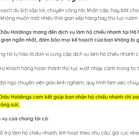
oạch du lịch sắp tới, chuyến công tác khẩn cấp, hay bất chợ
không muốn mất nhiều thời gian xếp hàng hay thủ tục rườm 
hâu Holdings mang đến dịch vụ làm hộ chiếu nhanh tại Hà N
i gian ngắn nhất, đảm bảo mọi kế hoạch của bạn không bị g
g tôi tự hào là đơn vị cung cấp dịch vụ làm hộ chiếu nhanh c
rợ khách hàng hoàn thành thủ tục xuất nhập cảnh trong tíc tắc
đội ngũ chuyên viên giàu kinh nghiệm, quy trình làm việc chuy
hâu Holdings cam kết giúp bạn nhận hộ chiếu nhanh chỉ sau 
công sức.
 vụ của chúng tôi có:
ỗ trợ làm hộ chiếu nhanh, linh hoạt theo nhu cầu: gói cực nh