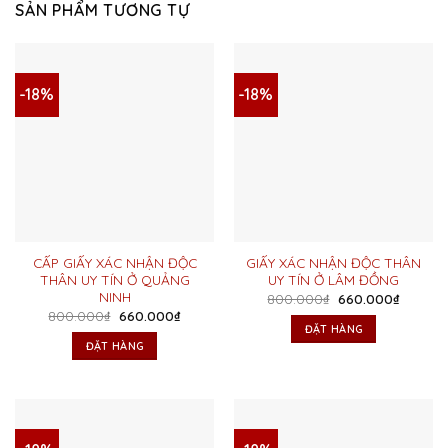
SẢN PHẨM TƯƠNG TỰ
-18%
-18%
CẤP GIẤY XÁC NHẬN ĐỘC
GIẤY XÁC NHẬN ĐỘC THÂN
THÂN UY TÍN Ở QUẢNG
UY TÍN Ở LÂM ĐỒNG
NINH
Giá
Giá
800.000
₫
660.000
₫
gốc
hiện
Giá
Giá
800.000
₫
660.000
₫
là:
tại
gốc
hiện
ĐẶT HÀNG
800.000₫.
là:
là:
tại
ĐẶT HÀNG
660.000
800.000₫.
là:
660.000₫.