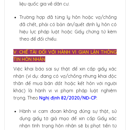
liệu quốc gia về dân cư.
Trường hợp đã từng ly hôn hoặc vợ/chồng
đã chết, phải có bản án/quết định ly hôn có
hiệu lực pháp luật hoặc Giấy chứng tử kèm
theo để đối chiếu.
V. CHẾ TÀI ĐỐI VỚI HÀNH VI GIAN LẬN THÔNG
TIN HÔN NHÂN
Việc khai báo sai sự thật để xin cấp giấy xác
nhận (ví dụ: đang có vợ/chồng nhưng khai độc
thân để mua bán đất hoặc kết hôn với người
khác) là hành vi vi phạm pháp luật nghiêm
trọng. Theo
Nghị định 82/2020/NĐ-CP
:
Hành vi cam đoan không đúng sự thật, sử
dụng giấy tờ giả mạo để xin cấp Giấy xác
nhận tình trạng hôn nhân sẽ bị phạt tiền từ