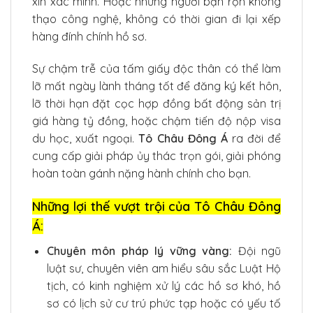
xin xác minh. Hoặc những người bận rộn không
thạo công nghệ, không có thời gian đi lại xếp
hàng đính chính hồ sơ.
Sự chậm trễ của tấm giấy độc thân có thể làm
lỡ mất ngày lành tháng tốt để đăng ký kết hôn,
lỡ thời hạn đặt cọc hợp đồng bất động sản trị
giá hàng tỷ đồng, hoặc chậm tiến độ nộp visa
du học, xuất ngoại.
Tô Châu Đông Á
ra đời để
cung cấp giải pháp ủy thác trọn gói, giải phóng
hoàn toàn gánh nặng hành chính cho bạn.
Những lợi thế vượt trội của Tô Châu Đông
Á:
Chuyên môn pháp lý vững vàng:
Đội ngũ
luật sư, chuyên viên am hiểu sâu sắc Luật Hộ
tịch, có kinh nghiệm xử lý các hồ sơ khó, hồ
sơ có lịch sử cư trú phức tạp hoặc có yếu tố