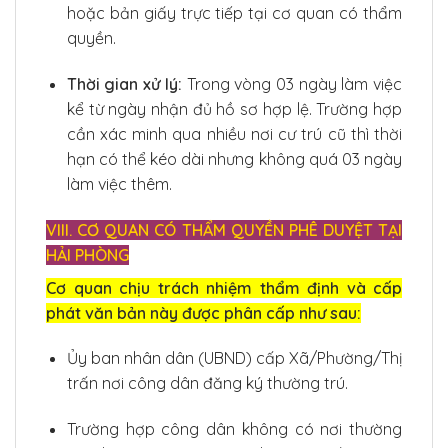
hoặc bản giấy trực tiếp tại cơ quan có thẩm
quyền.
Thời gian xử lý:
Trong vòng 03 ngày làm việc
kể từ ngày nhận đủ hồ sơ hợp lệ. Trường hợp
cần xác minh qua nhiều nơi cư trú cũ thì thời
hạn có thể kéo dài nhưng không quá 03 ngày
làm việc thêm.
VIII. CƠ QUAN CÓ THẨM QUYỀN PHÊ DUYỆT TẠI
HẢI PHÒNG
Cơ quan chịu trách nhiệm thẩm định và cấp
phát văn bản này được phân cấp như sau:
Ủy ban nhân dân (UBND) cấp Xã/Phường/Thị
trấn nơi công dân đăng ký thường trú.
Trường hợp công dân không có nơi thường