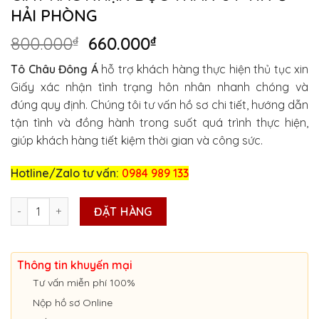
HẢI PHÒNG
Giá
Giá
800.000
₫
660.000
₫
gốc
hiện
Tô Châu Đông Á
hỗ trợ khách hàng thực hiện thủ tục xin
là:
tại
Giấy xác nhận tình trạng hôn nhân nhanh chóng và
800.000₫.
là:
đúng quy định. Chúng tôi tư vấn hồ sơ chi tiết, hướng dẫn
660.000₫.
tận tình và đồng hành trong suốt quá trình thực hiện,
giúp khách hàng tiết kiệm thời gian và công sức.
Hotline/Zalo tư vấn:
0984 989 133
GIẤY XÁC NHẬN ĐỘC THÂN UY TÍN Ở HẢI PHÒNG số lượng
ĐẶT HÀNG
Thông tin khuyến mại
Tư vấn miễn phí 100%
Nộp hồ sơ Online