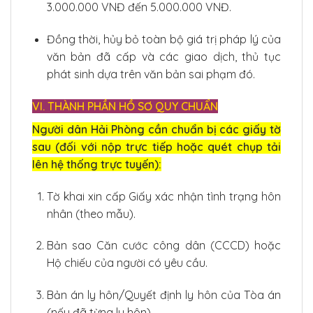
3.000.000 VNĐ đến 5.000.000 VNĐ.
Đồng thời, hủy bỏ toàn bộ giá trị pháp lý của
văn bản đã cấp và các giao dịch, thủ tục
phát sinh dựa trên văn bản sai phạm đó.
VI. THÀNH PHẦN HỒ SƠ QUY CHUẨN
Người dân Hải Phòng cần chuẩn bị các giấy tờ
sau (đối với nộp trực tiếp hoặc quét chụp tải
lên hệ thống trực tuyến):
Tờ khai xin cấp Giấy xác nhận tình trạng hôn
nhân (theo mẫu).
Bản sao Căn cước công dân (CCCD) hoặc
Hộ chiếu của người có yêu cầu.
Bản án ly hôn/Quyết định ly hôn của Tòa án
(nếu đã từng ly hôn).