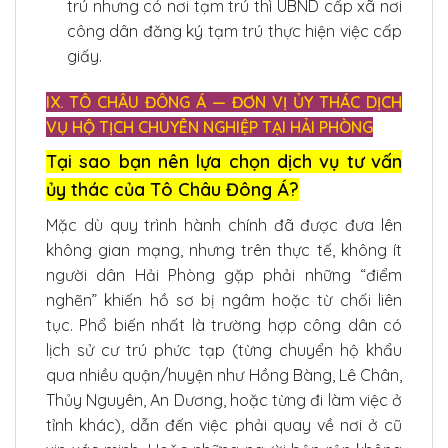
trú nhưng có nơi tạm trú thì UBND cấp xã nơi
công dân đăng ký tạm trú thực hiện việc cấp
giấy.
IX. TÔ CHÂU ĐÔNG Á — ĐƠN VỊ ỦY THÁC DỊCH
VỤ HỘ TỊCH CHUYÊN NGHIỆP TẠI HẢI PHÒNG
Tại sao bạn nên lựa chọn dịch vụ tư vấn
ủy thác của Tô Châu Đông Á?
Mặc dù quy trình hành chính đã được đưa lên
không gian mạng, nhưng trên thực tế, không ít
người dân Hải Phòng gặp phải những “điểm
nghẽn” khiến hồ sơ bị ngâm hoặc từ chối liên
tục. Phổ biến nhất là trường hợp công dân có
lịch sử cư trú phức tạp (từng chuyển hộ khẩu
qua nhiều quận/huyện như Hồng Bàng, Lê Chân,
Thủy Nguyên, An Dương, hoặc từng đi làm việc ở
tỉnh khác), dẫn đến việc phải quay về nơi ở cũ