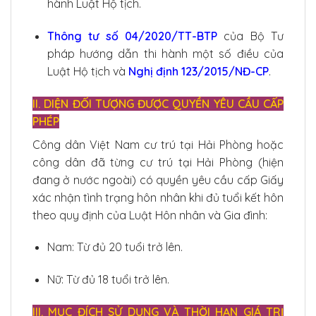
hành Luật Hộ tịch.
Thông tư số 04/2020/TT-BTP
của Bộ Tư
pháp hướng dẫn thi hành một số điều của
Luật Hộ tịch và
Nghị định 123/2015/NĐ-CP
.
II. DIỆN ĐỐI TƯỢNG ĐƯỢC QUYỀN YÊU CẦU CẤP
PHÉP
Công dân Việt Nam cư trú tại Hải Phòng hoặc
công dân đã từng cư trú tại Hải Phòng (hiện
đang ở nước ngoài) có quyền yêu cầu cấp Giấy
xác nhận tình trạng hôn nhân khi đủ tuổi kết hôn
theo quy định của Luật Hôn nhân và Gia đình:
Nam: Từ đủ 20 tuổi trở lên.
Nữ: Từ đủ 18 tuổi trở lên.
III. MỤC ĐÍCH SỬ DỤNG VÀ THỜI HẠN GIÁ TRỊ