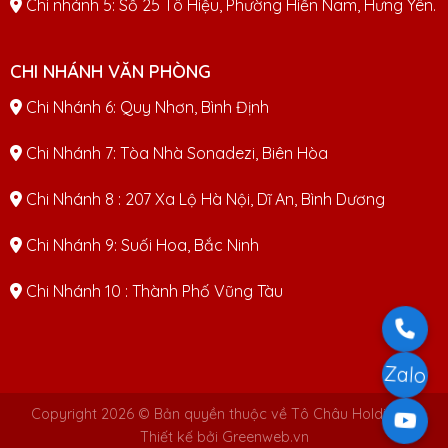
Chi nhánh 5: Số 25 Tô Hiệu, Phường Hiến Nam, Hưng Yên.
CHI NHÁNH VĂN PHÒNG
Chi Nhánh 6: Quy Nhơn, Bình Định
Chi Nhánh 7: Tòa Nhà Sonadezi, Biên Hòa
Chi Nhánh 8 : 207 Xa Lộ Hà Nội, Dĩ An, Bình Dương
Chi Nhánh 9: Suối Hoa, Bắc Ninh
Chi Nhánh 10 : Thành Phố Vũng Tàu
Zalo
Copyright 2026 © Bản quyền thuộc về Tô Châu Holdings |
Thiết kế bởi Greenweb.vn