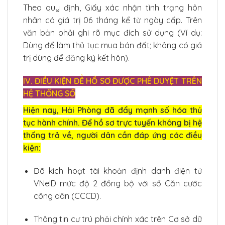
Theo quy định, Giấy xác nhận tình trạng hôn
nhân có giá trị 06 tháng kể từ ngày cấp. Trên
văn bản phải ghi rõ mục đích sử dụng (Ví dụ:
Dùng để làm thủ tục mua bán đất; không có giá
trị dùng để đăng ký kết hôn).
IV. ĐIỀU KIỆN ĐỂ HỒ SƠ ĐƯỢC PHÊ DUYỆT TRÊN
HỆ THỐNG SỐ
Hiện nay, Hải Phòng đã đẩy mạnh số hóa thủ
tục hành chính. Để hồ sơ trực tuyến không bị hệ
thống trả về, người dân cần đáp ứng các điều
kiện:
Đã kích hoạt tài khoản định danh điện tử
VNeID mức độ 2 đồng bộ với số Căn cước
công dân (CCCD).
Thông tin cư trú phải chính xác trên Cơ sở dữ