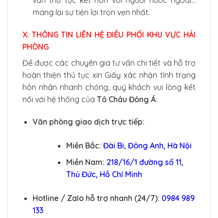
vấn thủ tục kết hôn với người nước ngoài…
mang lại sự tiện lợi trọn vẹn nhất.
X. THÔNG TIN LIÊN HỆ ĐIỀU PHỐI KHU VỰC HẢI
PHÒNG
Để được các chuyên gia tư vấn chi tiết và hỗ trợ
hoàn thiện thủ tục xin Giấy xác nhận tình trạng
hôn nhân nhanh chóng, quý khách vui lòng kết
nối với hệ thống của
Tô Châu Đông Á
:
Văn phòng giao dịch trực tiếp:
Miền Bắc:
Đài Bi, Đông Anh, Hà Nội
Miền Nam:
218/16/1 đường số 11,
Thủ Đức, Hồ Chí Minh
Hotline / Zalo hỗ trợ nhanh (24/7):
0984 989
133