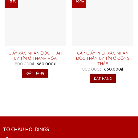
-18%
-18%
GIẤY XÁC NHẬN ĐỘC THÂN
CẤP GIẤY PHÉP XÁC NHẬN
UY TÍN Ở THANH HÓA
ĐỘC THÂN UY TÍN Ở ĐỒNG
THÁP
Giá
Giá
800.000
₫
660.000
₫
gốc
hiện
Giá
Giá
800.000
₫
660.000
₫
là:
tại
gốc
hiện
ĐẶT HÀNG
800.000₫.
là:
là:
tại
ĐẶT HÀNG
660.000₫.
800.000₫.
là:
660.000
TÔ CHÂU HOLDINGS