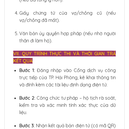
Giấy chứng tử của vợ/chồng cũ (nếu
vợ/chồng đã mất).
Văn bản ủy quyền hợp pháp (nếu nhờ người
thân đi làm hộ).
VII. QUY TRÌNH THỰC THI VÀ THỜI GIAN TRẢ
KẾT QUẢ
Bước 1:
Đăng nhập vào Cổng dịch vụ công
trực tiếp của TP. Hải Phòng, kê khai thông tin
và đính kèm các tài liệu định dạng điện tử.
Bước 2:
Công chức tư pháp – hộ tịch rà soát,
kiểm tra và xác minh tính xác thực của dữ
liệu.
Bước 3:
Nhận kết quả bản điện tử (có mã QR)