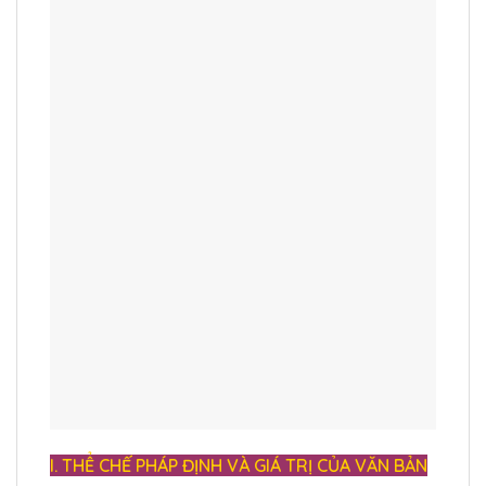
I. THỂ CHẾ PHÁP ĐỊNH VÀ GIÁ TRỊ CỦA VĂN BẢN