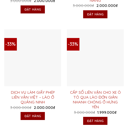
NẴNG
Giá
Giá
3.000.000
₫
2.000.000
₫
gốc
hiện
Giá
Giá
3.000.000
₫
2.000.000
₫
là:
tại
gốc
hiện
ĐẶT HÀNG
3.000.000₫.
là:
là:
tại
ĐẶT HÀNG
2.000.000₫.
3.000.000₫.
là:
2.000
-33%
-33%
DỊCH VỤ LÀM GIẤY PHÉP
CẤP SỔ LIÊN VẬN CHO XE Ô
LIÊN VẬN VIỆT – LÀO Ở
TÔ QUA LÀO ĐƠN GIẢN
QUẢNG NINH
NHANH CHÓNG Ở HƯNG
YÊN
Giá
Giá
3.000.000
₫
2.000.000
₫
gốc
hiện
Giá
Giá
3.000.000
₫
1.999.000
₫
là:
tại
gốc
hiện
ĐẶT HÀNG
3.000.000₫.
là:
là:
tại
ĐẶT HÀNG
2.000.000₫.
3.000.000₫.
là:
1.999.