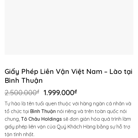
Giấy Phép Liên Vận Việt Nam – Lào tại
Bình Thuận
Giá
Giá
2.500.000
₫
1.999.000
₫
gốc
hiện
Tự hào là tên tuổi quen thuộc với hàng ngàn cá nhân và
là:
tại
tổ chức tại
Bình Thuận
nói riêng và trên toàn quốc nói
2.500.000₫.
là:
chung,
Tô Châu Holdings
sẽ đơn giản hóa quá trình làm
1.999.000₫.
giấy phép liên vận của Quý Khách Hàng bằng sự hỗ trợ
tận tình nhất.