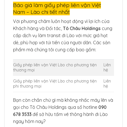
Báo giá làm giấy phép liên vận Việt
Nam – Lào chi tiết nhất
Với phương châm luôn hoạt động vì lợi ích của
Khách hàng và Đối tác,
Tô Châu Holdings
cung
cấp dịch vụ làm transit đi Lào với mức giá hạt
dẻ, phù hợp với túi tiền của người dân. Các sản
phẩm mà chúng tôi cung cấp bao gồm:
Giấy phép liên vận Việt Lào cho phương tiện
Liên
thương mại
hệ
Giấy phép liên vận Việt Lào cho phương tiện
Liên
phi thương mại
hệ
Bạn còn chần chừ gì mà không nhấc máy lên và
gọi cho Tô Châu Holdings qua số hotline
090
678 3533
để sở hữu tấm vé thông hành đi Lào
ngay hôm nay?