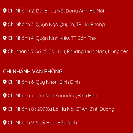
Chi Nhánh 2: Đài Bi, Uy Nỗ, Đông Anh, Hà Nội
Chi Nhánh 3: Quận Ngô Quyền, TP Hải Phòng
Chi Nhánh 4: Quận Ninh Kiều, TP Cần Thơ
Chi nhánh 5: Số 25 Tô Hiệu, Phường Hiến Nam, Hưng Yên.
CHI NHÁNH VĂN PHÒNG
Chi Nhánh 6: Quy Nhơn, Bình Định
Chi Nhánh 7: Tòa Nhà Sonadezi, Biên Hòa
Chi Nhánh 8 : 207 Xa Lộ Hà Nội, Dĩ An, Bình Dương
Chi Nhánh 9: Suối Hoa, Bắc Ninh