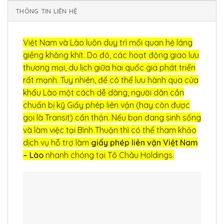
THÔNG TIN LIÊN HỆ
Việt Nam và Lào luôn duy trì mối quan hệ láng
giềng khăng khít. Do đó, các hoạt động giao lưu
thương mại, du lịch giữa hai quốc gia phát triển
rất mạnh. Tuy nhiên, để có thể lưu hành qua cửa
khẩu Lào một cách dễ dàng, người dân cần
chuẩn bị kỹ Giấy phép liên vận (hay còn được
gọi là Transit) cẩn thận. Nếu bạn đang sinh sống
và làm việc tại Bình Thuận thì có thể tham khảo
dịch vụ hỗ trợ làm
giấy phép liên vận Việt Nam
– Lào
nhanh chóng tại Tô Châu Holdings.