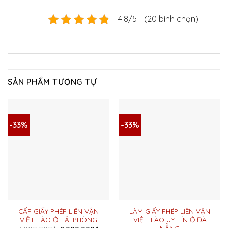
4.8/5 - (20 bình chọn)
SẢN PHẨM TƯƠNG TỰ
-33%
-33%
CẤP GIẤY PHÉP LIÊN VẬN
LÀM GIẤY PHÉP LIÊN VẬN
VIỆT-LÀO Ở HẢI PHÒNG
VIỆT-LÀO UY TÍN Ở ĐÀ