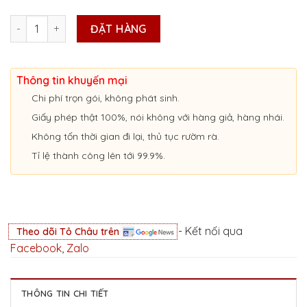
Giấy Phép Liên Vận Việt Nam - Lào tại Bình Thuận số lượng
ĐẶT HÀNG
Thông tin khuyến mại
Chi phí trọn gói, không phát sinh.
Giấy phép thật 100%, nói không với hàng giả, hàng nhái.
Không tốn thời gian đi lại, thủ tục rườm rà.
Tỉ lệ thành công lên tới 99.9%.
- Kết nối qua
Theo dõi Tô Châu trên
Facebook
,
Zalo
THÔNG TIN CHI TIẾT