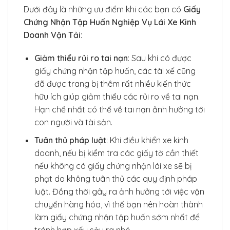
Dưới đây là những ưu điểm khi các bạn có
Giấy
Chứng Nhận Tập Huấn Nghiệp Vụ Lái Xe Kinh
Doanh Vận Tải
:
Giảm thiểu rủi ro tai nạn
: Sau khi có được
giấy chứng nhận tập huấn, các tài xế cũng
đã được trang bị thêm rất nhiều kiến thức
hữu ích giúp giảm thiểu các rủi ro về tai nạn.
Hạn chế nhất có thể về tai nạn ảnh hưởng tới
con người và tài sản.
Tuân thủ pháp luật
: Khi điều khiển xe kinh
doanh, nếu bị kiểm tra các giấy tờ cần thiết
nếu không có giấy chứng nhận lái xe sẽ bị
phạt do không tuân thủ các quy định pháp
luật. Đồng thời gây ra ảnh hưởng tới việc vận
chuyển hàng hóa, vì thế bạn nên hoàn thành
làm giấy chứng nhận tập huấn sớm nhất để
tránh hợp xấu sảy ra nhé.