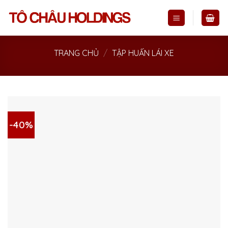
Skip
to
content
TRANG CHỦ
/
TẬP HUẤN LÁI XE
-40%