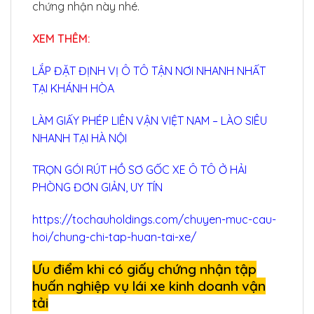
chứng nhận này nhé.
XEM THÊM:
LẮP ĐẶT ĐỊNH VỊ Ô TÔ TẬN NƠI NHANH NHẤT
TẠI KHÁNH HÒA
LÀM GIẤY PHÉP LIÊN VẬN VIỆT NAM – LÀO SIÊU
NHANH TẠI HÀ NỘI
TRỌN GÓI RÚT HỒ SƠ GỐC XE Ô TÔ Ở HẢI
PHÒNG ĐƠN GIẢN, UY TÍN
https://tochauholdings.com/chuyen-muc-cau-
hoi/chung-chi-tap-huan-tai-xe/
Ưu điểm khi có giấy chứng nhận tập
huấn nghiệp vụ lái xe kinh doanh vận
tải