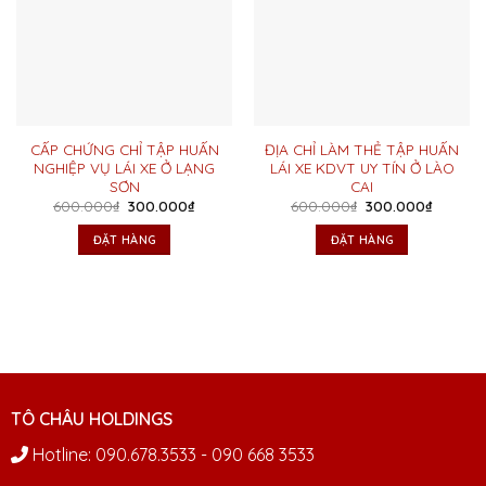
CẤP CHỨNG CHỈ TẬP HUẤN
ĐỊA CHỈ LÀM THẺ TẬP HUẤN
NGHIỆP VỤ LÁI XE Ở LẠNG
LÁI XE KDVT UY TÍN Ở LÀO
SƠN
CAI
Giá
Giá
Giá
Giá
600.000
₫
300.000
₫
600.000
₫
300.000
₫
gốc
hiện
gốc
hiện
là:
tại
là:
tại
ĐẶT HÀNG
ĐẶT HÀNG
600.000₫.
là:
600.000₫.
là:
300.000₫.
300.000
TÔ CHÂU HOLDINGS
Hotline: 090.678.3533 - 090 668 3533