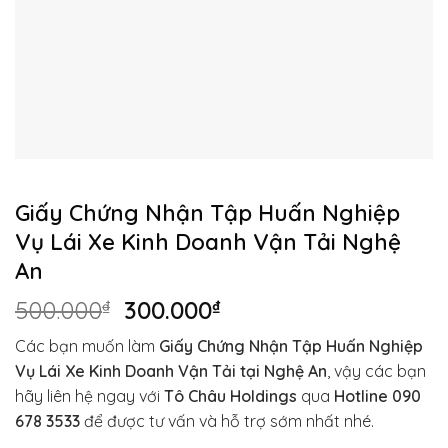
Giấy Chứng Nhận Tập Huấn Nghiệp
Vụ Lái Xe Kinh Doanh Vận Tải Nghệ
An
Giá
Giá
500.000
₫
300.000
₫
gốc
hiện
Các bạn muốn làm
Giấy Chứng Nhận Tập Huấn Nghiệp
là:
tại
Vụ Lái Xe Kinh Doanh Vận Tải tại Nghệ An
, vậy các bạn
500.000₫.
là:
hãy liên hệ ngay với
Tô Châu Holdings
qua
Hotline 090
300.000₫.
678 3533
để được tư vấn và hỗ trợ sớm nhất nhé.