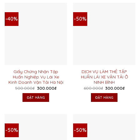
-40%
-50%
Giấy Chứng Nhận Tập
DỊCH VỤ LÀM THẺ TẬP
Huấn Nghiệp Vụ Lái Xe
HUẤN LÁI XE VẬN TẢI Ở
Kinh Doanh Vận Tải Hà Nội
NINH BÌNH
Giá
Giá
Giá
Giá
500.000
₫
300.000
₫
600.000
₫
300.000
₫
gốc
hiện
gốc
hiện
là:
tại
là:
tại
ĐẶT HÀNG
ĐẶT HÀNG
500.000₫.
là:
600.000₫.
là:
300.000₫.
300.000
-50%
-50%