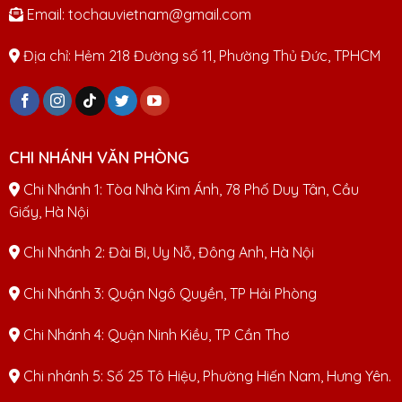
Email: tochauvietnam@gmail.com
Địa chỉ: Hẻm 218 Đường số 11, Phường Thủ Đức, TPHCM
CHI NHÁNH VĂN PHÒNG
Chi Nhánh 1: Tòa Nhà Kim Ánh, 78 Phố Duy Tân, Cầu
Giấy, Hà Nội
Chi Nhánh 2: Đài Bi, Uy Nỗ, Đông Anh, Hà Nội
Chi Nhánh 3: Quận Ngô Quyền, TP Hải Phòng
Chi Nhánh 4: Quận Ninh Kiều, TP Cần Thơ
Chi nhánh 5: Số 25 Tô Hiệu, Phường Hiến Nam, Hưng Yên.