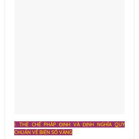
I. THỂ CHẾ PHÁP ĐỊNH VÀ ĐỊNH NGHĨA QUY
CHUẨN VỀ BIỂN SỐ VÀNG