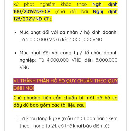
xử phạt nghiêm khắc theo
Nghị định
100/2019/NĐ-CP
(sửa đổi bởi
Nghị định
123/2021/NĐ-CP
):
Mức phạt đối với cá nhân / hộ kinh doanh:
Từ 2.000.000 VNĐ đến 4.000.000 VNĐ.
Mức phạt đối với công ty / tổ chức doanh
nghiệp:
Từ 4.000.000 VNĐ đến 8.000.000
VNĐ.
VI. THÀNH PHẦN HỒ SƠ QUY CHUẨN THEO QUY
ĐỊNH MỚI
Chủ phương tiện cần chuẩn bị một bộ hồ sơ
đầy đủ bao gồm các tài liệu sau:
Tờ khai đăng ký xe (mẫu số 01 ban hành kèm
theo Thông tư 24, có thể khai báo điện tử).