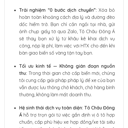
Trải nghiệm “0 bước dịch chuyển”:
Xóa bỏ
hoàn toàn khoảng cách địa lý và đường đèo
dốc hiểm trở. Bạn chỉ cần ngồi tại nhà, gửi
ảnh chụp giấy tờ qua Zalo, Tô Châu Đông Á
sẽ thay bạn xử lý từ khâu kê khai dịch vụ
công, nộp lệ phí, làm việc với HTX cho đến khi
bàn giao biển số vàng tận tay bạn.
Tối ưu kinh tế — Không gián đoạn nguồn
thu:
Trong thời gian chờ cấp biển mới, chúng
tôi cung cấp giải pháp pháp lý để xe của bạn
vẫn được lưu thông chở khách, chở hàng bình
thường, không làm mất doanh thu.
Hệ sinh thái dịch vụ toàn diện:
Tô Châu Đông
Á
hỗ trợ trọn gói từ việc gắn định vị ô tô hợp
chuẩn, cấp phù hiệu xe hợp đồng/xe tải siêu