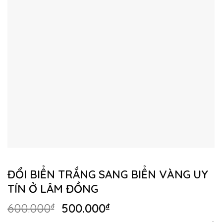
ĐỔI BIỂN TRẮNG SANG BIỂN VÀNG UY
TÍN Ở LÂM ĐỒNG
Giá
Giá
600.000
₫
500.000
₫
gốc
hiện