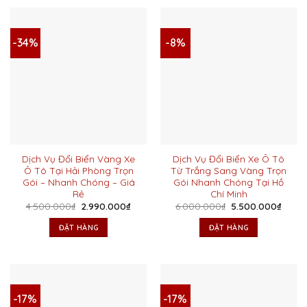
-34%
-8%
Dịch Vụ Đổi Biển Vàng Xe
Dịch Vụ Đổi Biển Xe Ô Tô
Ô Tô Tại Hải Phòng Trọn
Từ Trắng Sang Vàng Trọn
Gói – Nhanh Chóng – Giá
Gói Nhanh Chóng Tại Hồ
Rẻ
Chí Minh
Giá
Giá
Giá
Giá
4.500.000
₫
2.990.000
₫
6.000.000
₫
5.500.000
₫
gốc
hiện
gốc
hiện
là:
tại
là:
tại
ĐẶT HÀNG
ĐẶT HÀNG
4.500.000₫.
là:
6.000.000₫.
là:
2.990.000₫.
5.500
-17%
-17%