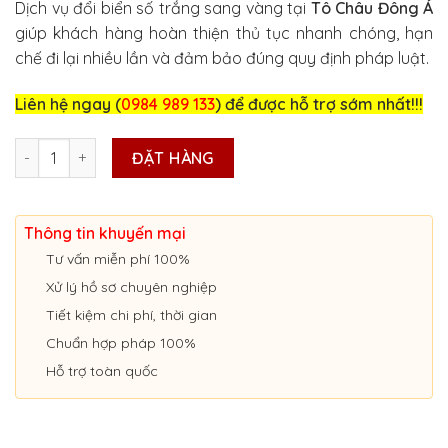
Dịch vụ đổi biển số trắng sang vàng tại
Tô Châu Đông Á
là:
tại
giúp khách hàng hoàn thiện thủ tục nhanh chóng, hạn
600.000₫.
là:
chế đi lại nhiều lần và đảm bảo đúng quy định pháp luật.
500.000₫.
Liên hệ ngay (
0984 989 133
) để được hỗ trợ sớm nhất!!!
ĐỔI BIỂN TRẮNG SANG BIỂN VÀNG UY TÍN Ở LÂM ĐỒNG số lượng
ĐẶT HÀNG
Thông tin khuyến mại
Tư vấn miễn phí 100%
Xử lý hồ sơ chuyên nghiệp
Tiết kiệm chi phí, thời gian
Chuẩn hợp pháp 100%
Hỗ trợ toàn quốc