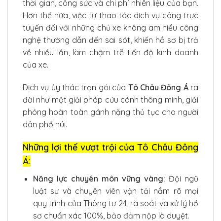
thời gian, công sức và chi phí nhiên liệu của bạn.
Hơn thế nữa, việc tự thao tác dịch vụ công trực
tuyến đối với những chủ xe không am hiểu công
nghệ thường dẫn đến sai sót, khiến hồ sơ bị trả
về nhiều lần, làm chậm trễ tiến độ kinh doanh
của xe.
Dịch vụ ủy thác trọn gói của
Tô Châu Đông Á
ra
đời như một giải pháp cứu cánh thông minh, giải
phóng hoàn toàn gánh nặng thủ tục cho người
dân phố núi.
Những lợi thế vượt trội của Tô Châu Đông
Á:
Năng lực chuyên môn vững vàng:
Đội ngũ
luật sư và chuyên viên vận tải nắm rõ mọi
quy trình của Thông tư 24, rà soát và xử lý hồ
sơ chuẩn xác 100%, bảo đảm nộp là duyệt.