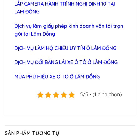
LẮP CAMERA HÀNH TRÌNH NGHỊ ĐỊNH 10 TẠI
LÂM ĐỒNG
Dịch vụ làm giấy phép kinh doanh vận tải trọn
gói tại Lâm Đồng
DỊCH VỤ LÀM HỘ CHIẾU UY TÍN Ở LÂM ĐỒNG
DỊCH VỤ ĐỔI BẰNG LÁI XE Ô TÔ Ở LÂM ĐỒNG
MUA PHÙ HIỆU XE Ô TÔ Ở LÂM ĐỒNG
5/5 - (1 bình chọn)
SẢN PHẨM TƯƠNG TỰ