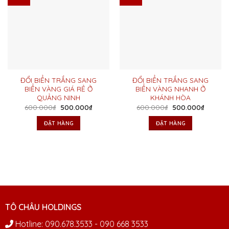
ĐỔI BIỂN TRẮNG SANG
ĐỔI BIỂN TRẮNG SANG
BIỂN VÀNG GIÁ RẺ Ở
BIỂN VÀNG NHANH Ở
QUẢNG NINH
KHÁNH HÒA
Giá
Giá
Giá
Giá
600.000
₫
500.000
₫
600.000
₫
500.000
₫
gốc
hiện
gốc
hiện
là:
tại
là:
tại
ĐẶT HÀNG
ĐẶT HÀNG
600.000₫.
là:
600.000₫.
là:
500.000₫.
500.00
TÔ CHÂU HOLDINGS
Hotline: 090.678.3533 - 090 668 3533