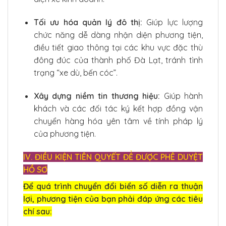
Tối ưu hóa quản lý đô thị:
Giúp lực lượng
chức năng dễ dàng nhận diện phương tiện,
điều tiết giao thông tại các khu vực đặc thù
đông đúc của thành phố Đà Lạt, tránh tình
trạng “xe dù, bến cóc”.
Xây dựng niềm tin thương hiệu:
Giúp hành
khách và các đối tác ký kết hợp đồng vận
chuyển hàng hóa yên tâm về tính pháp lý
của phương tiện.
IV. ĐIỀU KIỆN TIÊN QUYẾT ĐỂ ĐƯỢC PHÊ DUYỆT
HỒ SƠ
Để quá trình chuyển đổi biển số diễn ra thuận
lợi, phương tiện của bạn phải đáp ứng các tiêu
chí sau: