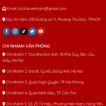
Email: tochauvietnam@gmail.com
Địa chỉ: Hẻm 218 Đường số 11, Phường Thủ Đức, TPHCM
CHI NHÁNH VĂN PHÒNG
Chi Nhánh 1: Tòa Nhà Kim Ánh, 78 Phố Duy Tân, Cầu
Giấy, Hà Nội
Chi Nhánh 2: Đài Bi, Uy Nỗ, Đông Anh, Hà Nội
Chi Nhánh 3: Quận Ngô Quyền, TP Hải Phòng
Chi Nhánh 4: Quận Ninh Kiều, TP Cần Thơ
Chi nhánh 5: Số 25 Tô Hiệu, Phường Hiến Nam, Hưng Yên.