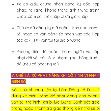
Xe có giấy chứng nhận đăng ký gốc hợp
pháp, rõ ràng, không trong tình trạng tranh
chấp, cầm cố, thế chấp chưa giải chấp.
Chủ xe đã đăng ký mã ngành kinh doanh vận
tải hoặc có văn bản tiếp nhận vào các Hợp
tác xã (HTX) vận tải tại địa phương.
Phương tiện đã hoàn thành nghĩa vụ nộp
phạt đối với các lỗi vi phạm giao thông trước
đó (nếu có phạt nguội).
V. CHẾ TÀI XỬ PHẠT NẶNG KHI CỐ TÌNH VI PHẠM
BIỂN SỐ
Nếu chủ phương tiện tại Lâm Đồng cố tình sử
dụng xe biển trắng để hoạt động kinh doanh
vận tải trá hình, khi bị lực lượng Cảnh sát giao
thông hoặc Thanh tra giao thông kiểm tra sẽ bị