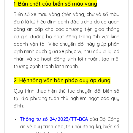
1. Bản chất của biển số màu vàng
Biển số xe màu vàng (nền vàng, chữ và số màu
đen) là ký hiệu định danh đặc trưng do cơ quan
công an cấp cho các phương tiện giao thông
cơ giới đường bộ hoạt động trong lĩnh vực kinh
doanh vận tải. Việc chuyển đổi này giúp phân
định minh bạch giữa xe phục vụ nhu cầu đi lại cá
nhân và xe hoạt động sinh lợi nhuận, tạo môi
trường cạnh tranh lành mạnh.
2. Hệ thống văn bản pháp quy áp dụng
Quy trình thực hiện thủ tục chuyển đổi biển số
tại địa phương tuân thủ nghiêm ngặt các quy
định:
Thông tư số 24/2023/TT-BCA
của Bộ Công
an về quy trình cấp, thu hồi đăng ký, biển số