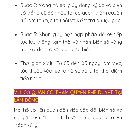
Bước 2: Mang hồ sơ, giấy đăng ký xe và biển
số trắng cũ đến nộp tại cơ quan thẩm quyền
để làm thủ tục thu hồi và kiểm tra dữ liệu gốc.
Bước 3: Nhận giấy hẹn hợp pháp để xe tiếp
tục lưu thông tạm thời và nhận biển số vàng
mới sau khi có kết quả dập biển.
Thời gian xử lý: Từ 03 đến 05 ngày làm việc,
tùy thuộc vào lượng hồ sơ xử lý tại thời điểm
tiếp nhận.
VIII. CƠ QUAN CÓ THẨM QUYỀN PHÊ DUYỆT TẠI
LÂM ĐỒNG
Mọi hồ sơ liên quan đến việc cấp đổi biển số xe
cơ giới trên địa bàn tỉnh sẽ do cơ quan chuyên
trách xử lý: