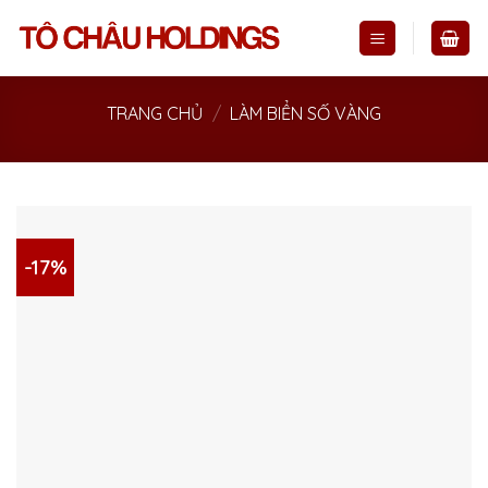
Skip
to
content
TRANG CHỦ
/
LÀM BIỂN SỐ VÀNG
-17%