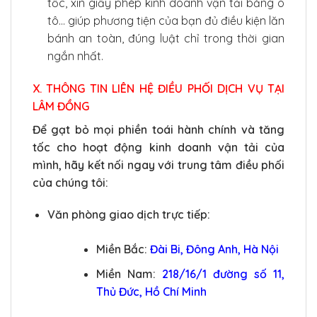
tốc, xin giấy phép kinh doanh vận tải bằng ô
tô… giúp phương tiện của bạn đủ điều kiện lăn
bánh an toàn, đúng luật chỉ trong thời gian
ngắn nhất.
X. THÔNG TIN LIÊN HỆ ĐIỀU PHỐI DỊCH VỤ TẠI
LÂM ĐỒNG
Để gạt bỏ mọi phiền toái hành chính và tăng
tốc cho hoạt động kinh doanh vận tải của
mình, hãy kết nối ngay với trung tâm điều phối
của chúng tôi:
Văn phòng giao dịch trực tiếp:
Miền Bắc:
Đài Bi, Đông Anh, Hà Nội
Miền Nam:
218/16/1 đường số 11,
Thủ Đức, Hồ Chí Minh