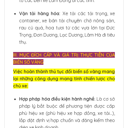
từ các bến xe Lâm Đồng đi các tỉnh.
Vận tải hàng hóa:
Xe tải các tải trọng, xe
container, xe bán tải chuyên chở nông sản,
rau củ quả, hoa tươi từ các vựa lớn tại Đức
Trọng, Đơn Dương, Lạc Dương, Lâm Hà đi tiêu
thụ.
III. MỤC ĐÍCH CẤP VÀ GIÁ TRỊ THỰC TIỄN CỦA
BIỂN SỐ VÀNG
Việc hoàn thành thủ tục đổi biển số vàng mang
lại những công dụng mang tính chiến lược cho
chủ xe:
Hợp pháp hóa điều kiện hành nghề:
Là cơ sở
pháp lý bắt buộc để phương tiện được cấp
phù hiệu xe (phù hiệu xe hợp đồng, xe tải…),
lắp đặt định vị hợp chuẩn và đăng kiểm theo
diện xe kinh doanh.