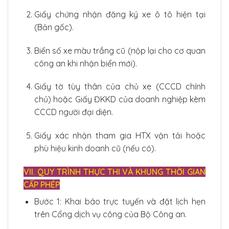
Giấy chứng nhận đăng ký xe ô tô hiện tại
(Bản gốc).
Biển số xe màu trắng cũ (nộp lại cho cơ quan
công an khi nhận biển mới).
Giấy tờ tùy thân của chủ xe (CCCD chính
chủ) hoặc Giấy ĐKKD của doanh nghiệp kèm
CCCD người đại diện.
Giấy xác nhận tham gia HTX vận tải hoặc
phù hiệu kinh doanh cũ (nếu có).
VII. QUY TRÌNH THỰC THI VÀ KHUNG THỜI GIAN
CẤP PHÉP
Bước 1: Khai báo trực tuyến và đặt lịch hẹn
trên Cổng dịch vụ công của Bộ Công an.