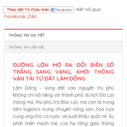
- Kết nối qua
Theo dõi Tô Châu trên
Facebook
,
Zalo
THÔNG TIN CHI TIẾT
THÔNG TIN LIÊN HỆ
ĐƯỜNG LỚN MỞ RA: ĐỔI BIỂN SỐ
TRẮNG SANG VÀNG, KHƠI THÔNG
VẬN TẢI TỪ ĐẤT LÂM ĐỒNG
Lâm Đồng – vùng đất cao nguyên trù phú
không chỉ nổi tiếng với thành phố du lịch Đà Lạt
mộng mơ, thủ phủ trà Bảo Lộc mà còn là trung
tâm logistics trung chuyển nông sản, hoa tươi
cung ứng cho cả nước và xuất khẩu quốc tế. Sự
phát triển mạnh mẽ của hạ tầng giao thông