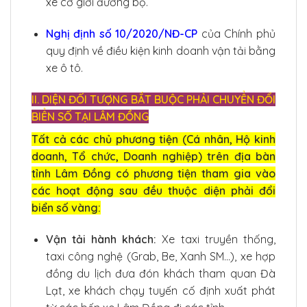
xe cơ giới đường bộ.
Nghị định số 10/2020/NĐ-CP
của Chính phủ
quy định về điều kiện kinh doanh vận tải bằng
xe ô tô.
II. DIỆN ĐỐI TƯỢNG BẮT BUỘC PHẢI CHUYỂN ĐỔI
BIỂN SỐ TẠI LÂM ĐỒNG
Tất cả các chủ phương tiện (Cá nhân, Hộ kinh
doanh, Tổ chức, Doanh nghiệp) trên địa bàn
tỉnh Lâm Đồng có phương tiện tham gia vào
các hoạt động sau đều thuộc diện phải đổi
biển số vàng:
Vận tải hành khách:
Xe taxi truyền thống,
taxi công nghệ (Grab, Be, Xanh SM…), xe hợp
đồng du lịch đưa đón khách tham quan Đà
Lạt, xe khách chạy tuyến cố định xuất phát