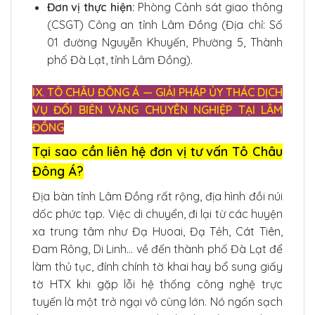
Đơn vị thực hiện:
Phòng Cảnh sát giao thông
(CSGT) Công an tỉnh Lâm Đồng (Địa chỉ: Số
01 đường Nguyễn Khuyến, Phường 5, Thành
phố Đà Lạt, tỉnh Lâm Đồng).
IX. TÔ CHÂU ĐÔNG Á — GIẢI PHÁP ỦY THÁC DỊCH
VỤ ĐỔI BIỂN VÀNG CHUYÊN NGHIỆP TẠI LÂM
ĐỒNG
Tại sao cần liên hệ đơn vị tư vấn Tô Châu
Đông Á?
Địa bàn tỉnh Lâm Đồng rất rộng, địa hình đồi núi
dốc phức tạp. Việc di chuyển, đi lại từ các huyện
xa trung tâm như Đạ Huoai, Đạ Tẻh, Cát Tiên,
Đam Rông, Di Linh… về đến thành phố Đà Lạt để
làm thủ tục, đính chính tờ khai hay bổ sung giấy
tờ HTX khi gặp lỗi hệ thống công nghệ trực
tuyến là một trở ngại vô cùng lớn. Nó ngốn sạch