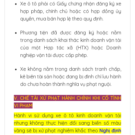
Xe ô tô phải có Giấy chứng nhận đăng ký xe
hợp pháp, chính chủ hoặc có hợp đồng ủy
quyền, mua bán hợp lệ theo quy định.
Phương tiện đã được đăng ký hoặc nằm
trong danh sách khai thác kinh doanh vận tải
của một Hợp tác xã (HTX) hoặc Doanh
nghiệp vận tải được cấp phép.
Xe không nằm trong danh sách tranh chấp,
kê biên tài sản hoặc đang bị đình chỉ lưu hành
do chưa hoàn thành nghĩa vụ phạt nguội.
V. CHẾ TÀI XỬ PHẠT HÀNH CHÍNH KHI CỐ TÌNH
VI PHẠM
Hành vi sử dụng xe ô tô kinh doanh vận tải
nhưng không thực hiện đổi sang biển số màu
vàng sẽ bị xử phạt nghiêm khắc theo
Nghị định