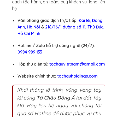
cách tốc hành, an toàn, quý khách vui lòng liên
hệ:
Văn phòng giao dịch trực tiếp:
Đài Bi, Đông
Anh, Hà Nội
&
218/16/1 đường số 11, Thủ Đức,
Hồ Chí Minh
Hotline / Zalo hỗ trợ công nghệ (24/7):
0984 989 133
Hộp thư điện tử:
tochauvietnam@gmail.com
Website chính thức:
tochauholdings.com
Khơi thông lộ trình, vững vàng tay
lái cùng
Tô Châu Đông Á
tại đất Tây
Đô. Hãy liên hệ ngay với chúng tôi
qua số Hotline để được phục vụ chu