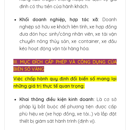
đình có thu tiền của hành khách.
Khối doanh nghiệp, hợp tác xã:
Doanh
nghiệp sở hữu xe khách liên tỉnh, xe hợp đồng
đưa đón học sinh/công nhân viên, xe tải vận
chuyển nông thủy sản, xe container, xe đầu
kéo hoạt động vận tải hàng hóa.
III. MỤC ĐÍCH CẤP PHÉP VÀ CÔNG DỤNG CỦA
BIỂN SỐ VÀNG
Việc chấp hành quy định đổi biển số mang lại
những giá trị thực tế quan trọng:
Khai thông điều kiện kinh doanh:
Là cơ sở
pháp lý bắt buộc để phương tiện được cấp
phù hiệu xe (xe hợp đồng, xe tải…) và lắp đặt
thiết bị giám sát hành trình (định vị).