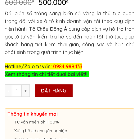
Giá
Giá
600.000
₫
500.000
₫
gốc
hiện
Đổi biển số trắng sang biển số vàng là thủ tục quan
là:
tại
trọng đối với xe ô tô kinh doanh vận tải theo quy định
600.000₫.
là:
hiện hành.
Tô Châu Đông Á
cung cấp dịch vụ hỗ trợ trọn
500.000₫.
gói, từ tư vấn, kiểm tra hồ sơ đến hoàn tất thủ tục, giúp
khách hàng tiết kiệm thời gian, công sức và hạn chế
phát sinh trong quá trình thực hiện.
Hotline/Zalo tư vấn:
0984 989 133
Xem thông tin chi tiết dưới bài viết!!!
ĐỔI BIỂN TRẮNG SANG BIỂN VÀNG NHANH Ở CẦN THƠ số lượng
ĐẶT HÀNG
Thông tin khuyến mại
Tư vấn miễn phí 100%
Xử lý hồ sơ chuyên nghiệp