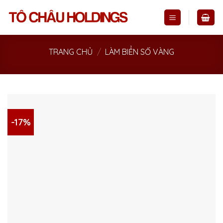
Skip
to
content
TRANG CHỦ
/
LÀM BIỂN SỐ VÀNG
-17%