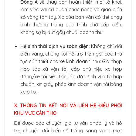
Đông Á
sẽ thay bạn hoàn thiện mọi tờ khai,
làm việc với cơ quan chức năng và giao biển
số vàng tận tay. Xe của bạn vẫn có thể chạy
bình thường trong quá trình chờ cấp biển,
không sợ bị đứt gãy chuỗi doanh thu.
Hệ sinh thái dịch vụ toàn diện:
Không chỉ đổi
biển vàng, chúng tôi hỗ trợ trọn gói các thủ
tục cần thiết cho xe kinh doanh như: Gia nhập
Hợp tác xã vận tải, cấp phù hiệu xe hợp
đồng/xe tải siêu tốc, lắp đặt định vị ô tô hợp
chuẩn, xin giấy phép kinh doanh vận tải bằng
xe ô tô…
X. THÔNG TIN KẾT NỐI VÀ LIÊN HỆ ĐIỀU PHỐI
KHU VỰC CẦN THƠ
Để được các chuyên gia tư vấn pháp lý và hỗ
trợ chuyển đổi biển số trắng sang vàng một