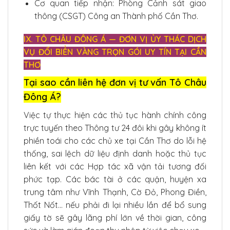
Cơ quan tiếp nhận: Phòng Cảnh sát giao
thông (CSGT) Công an Thành phố Cần Thơ.
IX. TÔ CHÂU ĐÔNG Á — ĐƠN VỊ ỦY THÁC DỊCH
VỤ ĐỔI BIỂN VÀNG TRỌN GÓI UY TÍN TẠI CẦN
THƠ
Tại sao cần liên hệ đơn vị tư vấn Tô Châu
Đông Á?
Việc tự thực hiện các thủ tục hành chính công
trực tuyến theo Thông tư 24 đôi khi gây không ít
phiền toái cho các chủ xe tại Cần Thơ do lỗi hệ
thống, sai lệch dữ liệu định danh hoặc thủ tục
liên kết với các Hợp tác xã vận tải tương đối
phức tạp. Các bác tài ở các quận, huyện xa
trung tâm như Vĩnh Thạnh, Cờ Đỏ, Phong Điền,
Thốt Nốt… nếu phải đi lại nhiều lần để bổ sung
giấy tờ sẽ gây lãng phí lớn về thời gian, công