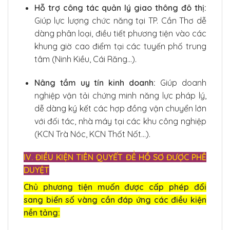
Hỗ trợ công tác quản lý giao thông đô thị:
Giúp lực lượng chức năng tại TP. Cần Thơ dễ
dàng phân loại, điều tiết phương tiện vào các
khung giờ cao điểm tại các tuyến phố trung
tâm (Ninh Kiều, Cái Răng…).
Nâng tầm uy tín kinh doanh:
Giúp doanh
nghiệp vận tải chứng minh năng lực pháp lý,
dễ dàng ký kết các hợp đồng vận chuyển lớn
với đối tác, nhà máy tại các khu công nghiệp
(KCN Trà Nóc, KCN Thốt Nốt…).
IV. ĐIỀU KIỆN TIÊN QUYẾT ĐỂ HỒ SƠ ĐƯỢC PHÊ
DUYỆT
Chủ phương tiện muốn được cấp phép đổi
sang biển số vàng cần đáp ứng các điều kiện
nền tảng: