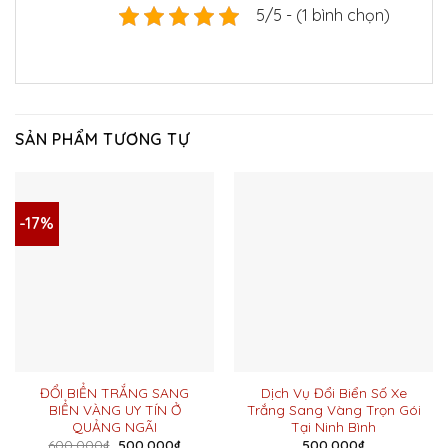
5/5 - (1 bình chọn)
SẢN PHẨM TƯƠNG TỰ
-17%
ĐỔI BIỂN TRẮNG SANG
Dịch Vụ Đổi Biển Số Xe
BIỂN VÀNG UY TÍN Ở
Trắng Sang Vàng Trọn Gói
QUẢNG NGÃI
Tại Ninh Bình
Giá
Giá
600.000
₫
500.000
₫
500.000
₫