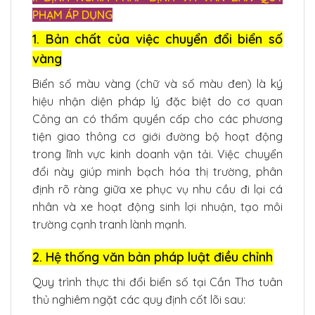
PHẠM ÁP DỤNG
1. Bản chất của việc chuyển đổi biển số
vàng
Biển số màu vàng (chữ và số màu đen) là ký
hiệu nhận diện pháp lý đặc biệt do cơ quan
Công an có thẩm quyền cấp cho các phương
tiện giao thông cơ giới đường bộ hoạt động
trong lĩnh vực kinh doanh vận tải. Việc chuyển
đổi này giúp minh bạch hóa thị trường, phân
định rõ ràng giữa xe phục vụ nhu cầu đi lại cá
nhân và xe hoạt động sinh lợi nhuận, tạo môi
trường cạnh tranh lành mạnh.
2. Hệ thống văn bản pháp luật điều chỉnh
Quy trình thực thi đổi biển số tại Cần Thơ tuân
thủ nghiêm ngặt các quy định cốt lõi sau: