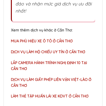
đáo và nhận mức giá dịch vụ ưu đãi
nhất!
Xem thêm dịch vụ khác ở Cần Thơ:
MUA PHÙ HIỆU XE Ô TÔ Ở CẦN THƠ
DỊCH VỤ LÀM HỘ CHIẾU UY TÍN Ở CẦN THƠ
LẮP CAMERA HÀNH TRÌNH NGHỊ ĐỊNH 10 TẠI
CẦN THƠ
DỊCH VỤ LÀM GIẤY PHÉP LIÊN VẬN VIỆT-LÀO Ở
CẦN THƠ
LÀM THẺ TẬP HUẤN LÁI XE KDVT Ở CẦN THƠ