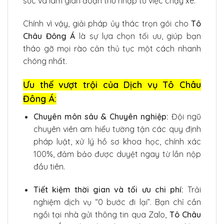
sức và làm gián đoạn thu nhập từ việc chạy xe.
Chính vì vậy, giải pháp ủy thác trọn gói cho
Tô
Châu Đông Á
là sự lựa chọn tối ưu, giúp bạn
tháo gỡ mọi rào cản thủ tục một cách nhanh
chóng nhất.
Ưu thế vượt trội của Dịch vụ Tô Châu
Đông Á:
Chuyên môn sâu & Chuyên nghiệp:
Đội ngũ
chuyên viên am hiểu tường tận các quy định
pháp luật, xử lý hồ sơ khoa học, chính xác
100%, đảm bảo được duyệt ngay từ lần nộp
đầu tiên.
Tiết kiệm thời gian và tối ưu chi phí:
Trải
nghiệm dịch vụ “0 bước đi lại”. Bạn chỉ cần
ngồi tại nhà gửi thông tin qua Zalo,
Tô Châu