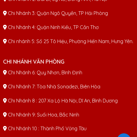
Chi Nhánh 3: Quận Ngô Quyền, TP Hải Phòng
Chi Nhánh 4: Quận Ninh Kiều, TP Cần Thơ
Chi nhánh 5: Số 25 Tô Hiệu, Phường Hiến Nam, Hưng Yên.
CHI NHÁNH VĂN PHÒNG
Chi Nhánh 6: Quy Nhơn, Bình Định
Chi Nhánh 7: Tòa Nhà Sonadezi, Biên Hòa
Chi Nhánh 8 : 207 Xa Lộ Hà Nội, Dĩ An, Bình Dương
Chi Nhánh 9: Suối Hoa, Bắc Ninh
Chi Nhánh 10 : Thành Phố Vũng Tàu