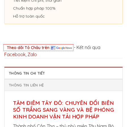
Tiết kiệm chi phí, thời gian
Chuẩn hợp pháp 100%
Hỗ trợ toàn quốc
- Kết nối qua
Theo dõi Tô Châu trên
Facebook
,
Zalo
THÔNG TIN CHI TIẾT
THÔNG TIN LIÊN HỆ
TÂM ĐIỂM TÂY ĐÔ: CHUYỂN ĐỔI BIỂN
SỐ TRẮNG SANG VÀNG VÀ BỆ PHÓNG
KINH DOANH VẬN TẢI HỢP PHÁP
Thành phố Cần Thơ – thủ phủ miền Tây Nam Bộ