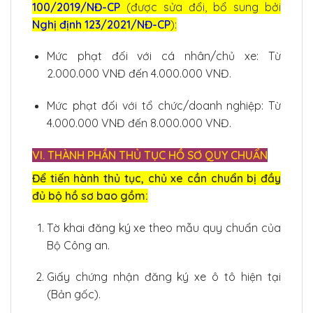
100/2019/NĐ-CP
(được sửa đổi, bổ sung bởi
Nghị định 123/2021/NĐ-CP
):
Mức phạt đối với cá nhân/chủ xe: Từ
2.000.000 VNĐ đến 4.000.000 VNĐ.
Mức phạt đối với tổ chức/doanh nghiệp: Từ
4.000.000 VNĐ đến 8.000.000 VNĐ.
VI. THÀNH PHẦN THỦ TỤC HỒ SƠ QUY CHUẨN
Để tiến hành thủ tục, chủ xe cần chuẩn bị đầy
đủ bộ hồ sơ bao gồm:
Tờ khai đăng ký xe theo mẫu quy chuẩn của
Bộ Công an.
Giấy chứng nhận đăng ký xe ô tô hiện tại
(Bản gốc).