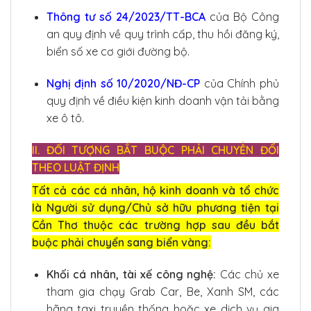
Thông tư số 24/2023/TT-BCA
của Bộ Công
an quy định về quy trình cấp, thu hồi đăng ký,
biển số xe cơ giới đường bộ.
Nghị định số 10/2020/NĐ-CP
của Chính phủ
quy định về điều kiện kinh doanh vận tải bằng
xe ô tô.
II. ĐỐI TƯỢNG BẮT BUỘC PHẢI CHUYỂN ĐỔI
THEO LUẬT ĐỊNH
Tất cả các cá nhân, hộ kinh doanh và tổ chức
là Người sử dụng/Chủ sở hữu phương tiện tại
Cần Thơ thuộc các trường hợp sau đều bắt
buộc phải chuyển sang biển vàng:
Khối cá nhân, tài xế công nghệ:
Các chủ xe
tham gia chạy Grab Car, Be, Xanh SM, các
hãng taxi truyền thống hoặc xe dịch vụ gia