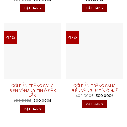
gốc
hiện
là:
tại
ĐẶT HÀNG
ĐẶT HÀNG
600.000₫.
là:
500.000₫.
-17%
-17%
ĐỔI BIỂN TRẮNG SANG
ĐỔI BIỂN TRẮNG SANG
BIỂN VÀNG UY TÍN Ở ĐẮK
BIỂN VÀNG UY TÍN Ở HUẾ
LẮK
Giá
Giá
600.000
₫
500.000
₫
gốc
hiện
Giá
Giá
600.000
₫
500.000
₫
là:
tại
gốc
hiện
ĐẶT HÀNG
600.000₫.
là:
là:
tại
ĐẶT HÀNG
500.00
600.000₫.
là:
500.000₫.