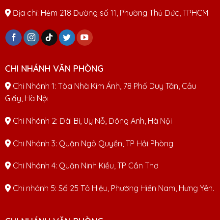
Địa chỉ: Hẻm 218 Đường số 11, Phường Thủ Đức, TPHCM
CHI NHÁNH VĂN PHÒNG
Chi Nhánh 1: Tòa Nhà Kim Ánh, 78 Phố Duy Tân, Cầu
Giấy, Hà Nội
Chi Nhánh 2: Đài Bi, Uy Nỗ, Đông Anh, Hà Nội
Chi Nhánh 3: Quận Ngô Quyền, TP Hải Phòng
Chi Nhánh 4: Quận Ninh Kiều, TP Cần Thơ
Chi nhánh 5: Số 25 Tô Hiệu, Phường Hiến Nam, Hưng Yên.