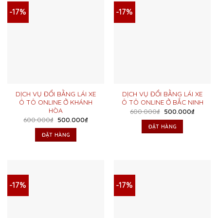
-17%
-17%
DỊCH VỤ ĐỔI BẰNG LÁI XE
DỊCH VỤ ĐỔI BẰNG LÁI XE
Ô TÔ ONLINE Ở KHÁNH
Ô TÔ ONLINE Ở BẮC NINH
HÒA
Giá
Giá
600.000
₫
500.000
₫
gốc
hiện
Giá
Giá
600.000
₫
500.000
₫
là:
tại
gốc
hiện
ĐẶT HÀNG
600.000₫.
là:
là:
tại
ĐẶT HÀNG
500.00
600.000₫.
là:
500.000₫.
-17%
-17%