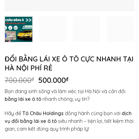
ĐỔI BẰNG LÁI XE Ô TÔ CỰC NHANH TẠI
HÀ NỘI PHÍ RẺ
Giá
Giá
700.000
₫
500.000
₫
gốc
hiện
Bạn đang sinh sống và làm việc tại Hà Nội và cần đổi
là:
tại
bằng lái xe ô tô
nhanh chóng, uy tín?
700.000₫.
là:
500.000₫.
Hãy để
Tô Châu Holdings
đồng hành cùng bạn với
dịch
vụ đổi bằng lái xe ô tô
siêu nhanh – tiện lợi, tiết kiệm thời
gian, cam kết đúng quy trình pháp lý!