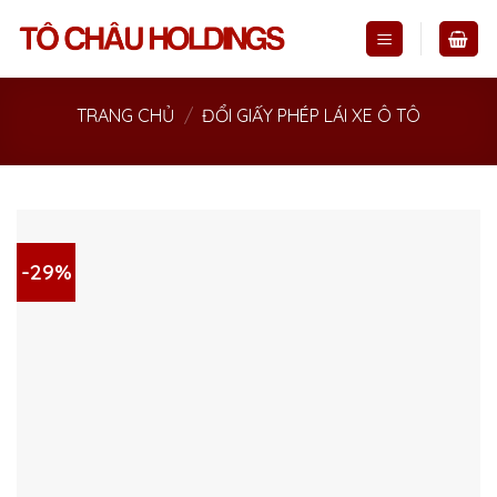
Skip
to
content
TRANG CHỦ
/
ĐỔI GIẤY PHÉP LÁI XE Ô TÔ
-29%