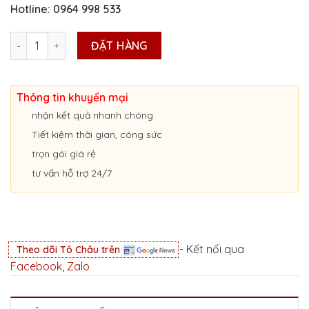
Hotline: 0964 998 533
ĐỔI BẰNG LÁI XE Ô TÔ CỰC NHANH TẠI HÀ NỘI PHÍ RẺ số lượng
ĐẶT HÀNG
Thông tin khuyến mại
nhận kết quả nhanh chóng
Tiết kiệm thời gian, công sức
trọn gói giá rẻ
tư vấn hỗ trợ 24/7
- Kết nối qua
Theo dõi Tô Châu trên
Facebook
,
Zalo