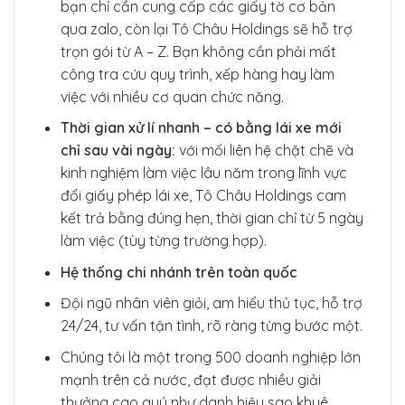
bạn chỉ cần cung cấp các giấy tờ cơ bản
qua zalo, còn lại Tô Châu Holdings sẽ hỗ trợ
trọn gói từ A – Z. Bạn không cần phải mất
công tra cứu quy trình, xếp hàng hay làm
việc với nhiều cơ quan chức năng.
Thời gian xử lí nhanh – có bằng lái xe mới
chỉ sau vài ngày:
với mối liên hệ chặt chẽ và
kinh nghiệm làm việc lâu năm trong lĩnh vực
đổi giấy phép lái xe, Tô Châu Holdings cam
kết trả bằng đúng hẹn, thời gian chỉ từ 5 ngày
làm việc (tùy từng trường hợp).
Hệ thống chi nhánh trên toàn quốc
Đội ngũ nhân viên giỏi, am hiểu thủ tục, hỗ trợ
24/24, tư vấn tận tình, rõ ràng từng bước một.
Chúng tôi là một trong 500 doanh nghiệp lớn
mạnh trên cả nước, đạt được nhiều giải
thưởng cao quý như danh hiệu sao khuê,