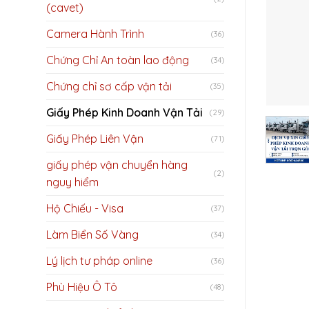
(cavet)
Camera Hành Trình
(36)
Chứng Chỉ An toàn lao động
(34)
Chứng chỉ sơ cấp vận tải
(35)
Giấy Phép Kinh Doanh Vận Tải
(29)
Giấy Phép Liên Vận
(71)
giấy phép vận chuyển hàng
(2)
nguy hiểm
Hộ Chiếu - Visa
(37)
Làm Biển Số Vàng
(34)
Lý lịch tư pháp online
(36)
Phù Hiệu Ô Tô
(48)