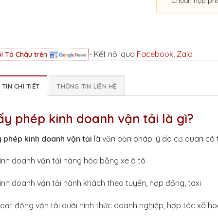
Chuẩn hợp ph
- Kết nối qua
Facebook
,
Zalo
i Tô Châu trên
TIN CHI TIẾT
THÔNG TIN LIÊN HỆ
ấy phép kinh doanh vận tải là gì?
 phép kinh doanh vận tải
là văn bản pháp lý do cơ quan có 
inh doanh vận tải hàng hóa bằng xe ô tô
inh doanh vận tải hành khách theo tuyến, hợp đồng, taxi
oạt động vận tải dưới hình thức doanh nghiệp, hợp tác xã h