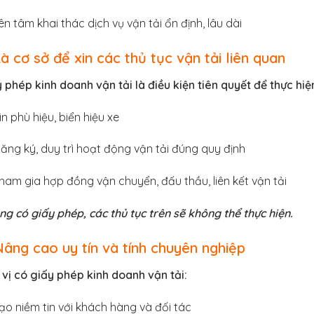
ên tâm khai thác dịch vụ vận tải ổn định, lâu dài
Là cơ sở để xin các thủ tục vận tải liên quan
 phép kinh doanh vận tải là điều kiện tiên quyết để thực hiệ
in phù hiệu, biển hiệu xe
ăng ký, duy trì hoạt động vận tải đúng quy định
ham gia hợp đồng vận chuyển, đấu thầu, liên kết vận tải
g có giấy phép, các thủ tục trên sẽ không thể thực hiện.
Nâng cao uy tín và tính chuyên nghiệp
vị có giấy phép kinh doanh vận tải:
ạo niềm tin với khách hàng và đối tác