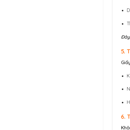
D
T
Đây 
5. 
Giấy
K
N
H
6. 
Khôn