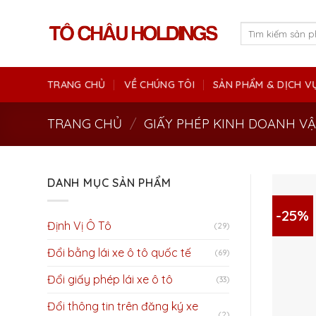
Skip
to
Tìm
kiếm:
content
TRANG CHỦ
VỀ CHÚNG TÔI
SẢN PHẨM & DỊCH V
TRANG CHỦ
/
GIẤY PHÉP KINH DOANH VẬ
DANH MỤC SẢN PHẨM
-25%
Định Vị Ô Tô
(29)
Đổi bằng lái xe ô tô quốc tế
(69)
Đổi giấy phép lái xe ô tô
(33)
Đổi thông tin trên đăng ký xe
(2)