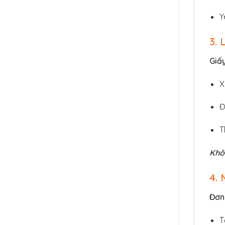
Y
3. 
Giấy
X
Đ
T
Khôn
4. 
Đơn 
T