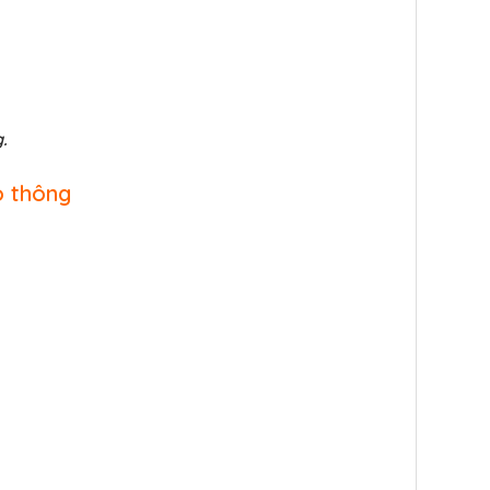
.
o thông