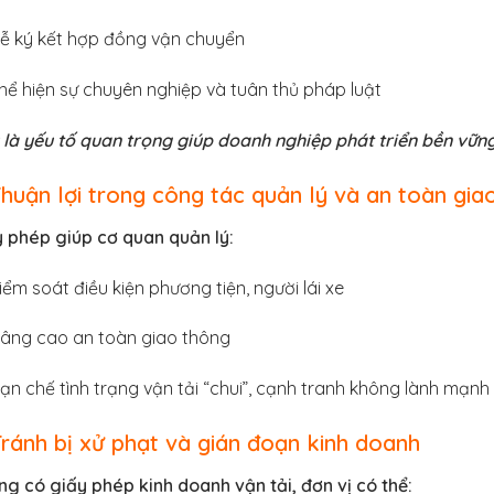
ễ ký kết hợp đồng vận chuyển
hể hiện sự chuyên nghiệp và tuân thủ pháp luật
là yếu tố quan trọng giúp doanh nghiệp phát triển bền vững
Thuận lợi trong công tác quản lý và an toàn gia
 phép giúp cơ quan quản lý:
iểm soát điều kiện phương tiện, người lái xe
âng cao an toàn giao thông
ạn chế tình trạng vận tải “chui”, cạnh tranh không lành mạnh
Tránh bị xử phạt và gián đoạn kinh doanh
g có giấy phép kinh doanh vận tải, đơn vị có thể: