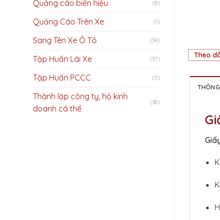
Quảng cáo biển hiệu
(8)
Quảng Cáo Trên Xe
(1)
Sang Tên Xe Ô Tô
(34)
Theo dõ
Tập Huấn Lái Xe
(37)
Tập Huấn PCCC
(5)
THÔNG 
Thành lập công ty, hộ kinh
(38)
doanh cá thể
Gi
Giấy
K
K
H