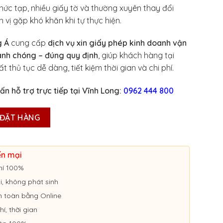
hức tạp, nhiều giấy tờ và thường xuyên thay đổi
n vị gặp khó khăn khi tự thực hiện.
g Á
cung cấp
dịch vụ xin giấy phép kinh doanh vận
hanh chóng – đúng quy định
, giúp khách hàng tại
t thủ tục dễ dàng, tiết kiệm thời gian và chi phí.
ấn hỗ trợ trực tiếp tại Vĩnh Long:
0962 444 800
ép kinh doanh vận tải trọn gói tại Vĩnh Long số lượng
ĐẶT HÀNG
ến mại
hí 100%
ói, không phát sinh
n toàn bằng Online
hí, thời gian