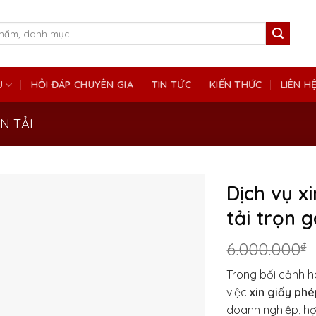
Ụ
HỎI ĐÁP CHUYÊN GIA
TIN TỨC
KIẾN THỨC
LIÊN H
N TẢI
Dịch vụ x
tải trọn g
6.000.000
₫
Trong bối cảnh h
việc
xin giấy phé
doanh nghiệp, hợ