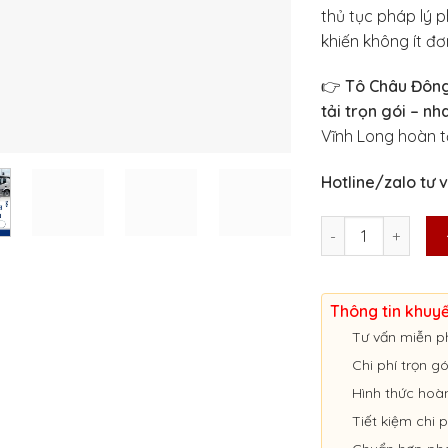
thủ tục pháp lý p
khiến không ít đơ
👉
Tô Châu Đôn
tải trọn gói – n
Vĩnh Long hoàn tấ
Hotline/zalo tư v
Dịch vụ xin giấy ph
Thông tin khuy
Tư vấn miễn p
Chi phí trọn g
Hình thức hoà
Tiết kiệm chi p