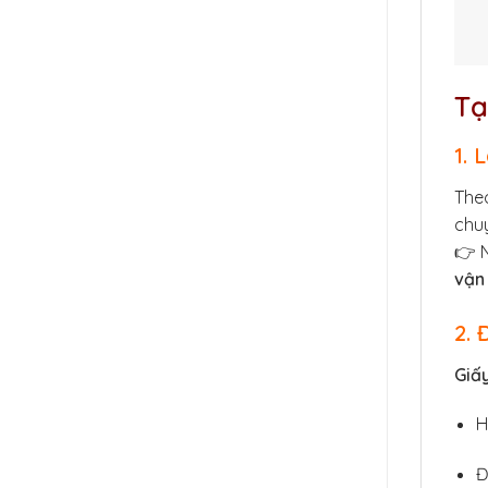
Tạ
1. 
Theo
chuy
👉 N
vận 
2. 
Giấy
H
Đ