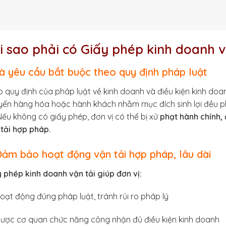
i sao phải có Giấy phép kinh doanh v
Là yêu cầu bắt buộc theo quy định pháp luật
 quy định của pháp luật về kinh doanh và điều kiện kinh doan
ển hàng hóa hoặc hành khách nhằm mục đích sinh lợi đều phả
ếu không có giấy phép, đơn vị có thể bị xử
phạt hành chính, 
tải hợp pháp.
Đảm bảo hoạt động vận tải hợp pháp, lâu dài
 phép kinh doanh vận tải giúp đơn vị:
oạt động đúng pháp luật, tránh rủi ro pháp lý
ược cơ quan chức năng công nhận đủ điều kiện kinh doanh