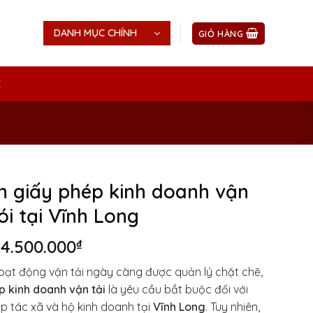
DANH MỤC CHÍNH
GIỎ HÀNG
Ệ
in giấy phép kinh doanh vận
ói tại Vĩnh Long
Giá
Giá
4.500.000
₫
gốc
hiện
oạt động vận tải ngày càng được quản lý chặt chẽ,
là:
tại
p kinh doanh vận tải
là yêu cầu bắt buộc đối với
6.000.000₫.
là:
p tác xã và hộ kinh doanh tại
Vĩnh Long
. Tuy nhiên,
4.500.000₫.