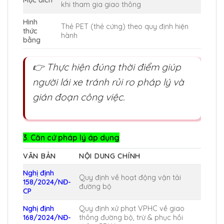
Mục đích
khi tham gia giao thông
Hình
Thẻ PET (thẻ cứng) theo quy định hiện
thức
hành
bằng
👉 Thực hiện đúng thời điểm giúp
người lái xe tránh rủi ro pháp lý và
gián đoạn công việc.
3. Căn cứ pháp lý áp dụng
VĂN BẢN
NỘI DUNG CHÍNH
Nghị định
Quy định về hoạt động vận tải
158/2024/NĐ-
đường bộ
CP
Nghị định
Quy định xử phạt VPHC về giao
168/2024/NĐ-
thông đường bộ, trừ & phục hồi