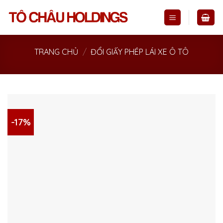
Skip
to
content
TRANG CHỦ
/
ĐỔI GIẤY PHÉP LÁI XE Ô TÔ
-17%