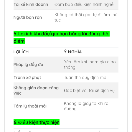
Tài xế kinh doanh
Đảm bảo điều kiện hành nghề
Không có thời gian tự đi làm thủ
Người bận rộn
tục
5. Lợi ích khi đổi/gia hạn bằng lái đúng thời
điểm
LỢI ÍCH
Ý NGHĨA
Yên tâm khi tham gia giao
Pháp lý đầy đủ
thông
Tránh xử phạt
Tuân thủ quy định mới
Không gián đoạn công
Đặc biệt với tài xế dịch vụ
việc
Không lo giấy tờ khi ra
Tâm lý thoải mái
đường
6. Điều kiện thực hiện