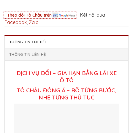
- Kết nối qua
Theo dõi Tô Châu trên
Facebook
,
Zalo
THÔNG TIN CHI TIẾT
THÔNG TIN LIÊN HỆ
DỊCH VỤ ĐỔI – GIA HẠN BẰNG LÁI XE
Ô TÔ
TÔ CHÂU ĐÔNG Á – RÕ TỪNG BƯỚC,
NHẸ TỪNG THỦ TỤC