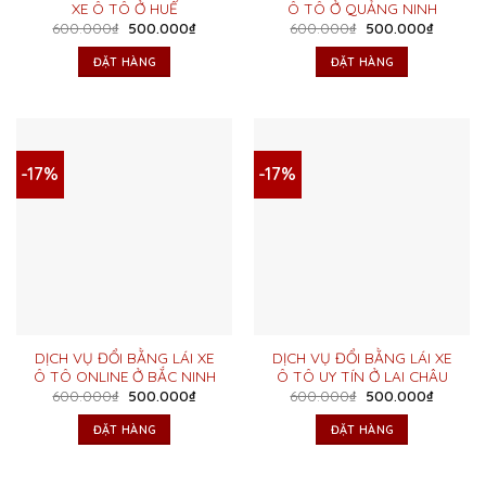
XE Ô TÔ Ở HUẾ
Ô TÔ Ở QUẢNG NINH
Giá
Giá
Giá
Giá
600.000
₫
500.000
₫
600.000
₫
500.000
₫
gốc
hiện
gốc
hiện
là:
tại
là:
tại
ĐẶT HÀNG
ĐẶT HÀNG
600.000₫.
là:
600.000₫.
là:
500.000₫.
500.00
-17%
-17%
DỊCH VỤ ĐỔI BẰNG LÁI XE
DỊCH VỤ ĐỔI BẰNG LÁI XE
Ô TÔ ONLINE Ở BẮC NINH
Ô TÔ UY TÍN Ở LAI CHÂU
Giá
Giá
Giá
Giá
600.000
₫
500.000
₫
600.000
₫
500.000
₫
gốc
hiện
gốc
hiện
là:
tại
là:
tại
ĐẶT HÀNG
ĐẶT HÀNG
600.000₫.
là:
600.000₫.
là:
500.000₫.
500.00