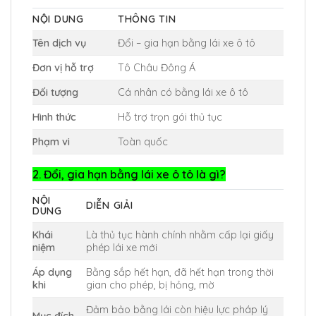
NỘI DUNG
THÔNG TIN
Tên dịch vụ
Đổi – gia hạn bằng lái xe ô tô
Đơn vị hỗ trợ
Tô Châu Đông Á
Đối tượng
Cá nhân có bằng lái xe ô tô
Hình thức
Hỗ trợ trọn gói thủ tục
Phạm vi
Toàn quốc
2. Đổi, gia hạn bằng lái xe ô tô là gì?
NỘI
DIỄN GIẢI
DUNG
Khái
Là thủ tục hành chính nhằm cấp lại giấy
niệm
phép lái xe mới
Áp dụng
Bằng sắp hết hạn, đã hết hạn trong thời
khi
gian cho phép, bị hỏng, mờ
Đảm bảo bằng lái còn hiệu lực pháp lý