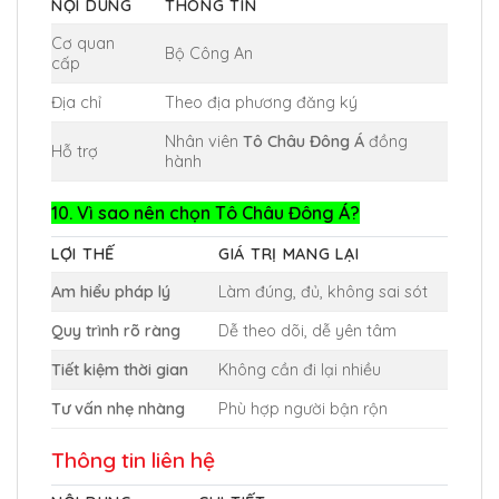
NỘI DUNG
THÔNG TIN
Cơ quan
Bộ Công An
cấp
Địa chỉ
Theo địa phương đăng ký
Nhân viên
Tô Châu Đông Á
đồng
Hỗ trợ
hành
10. Vì sao nên chọn Tô Châu Đông Á?
LỢI THẾ
GIÁ TRỊ MANG LẠI
Am hiểu pháp lý
Làm đúng, đủ, không sai sót
Quy trình rõ ràng
Dễ theo dõi, dễ yên tâm
Tiết kiệm thời gian
Không cần đi lại nhiều
Tư vấn nhẹ nhàng
Phù hợp người bận rộn
Thông tin liên hệ