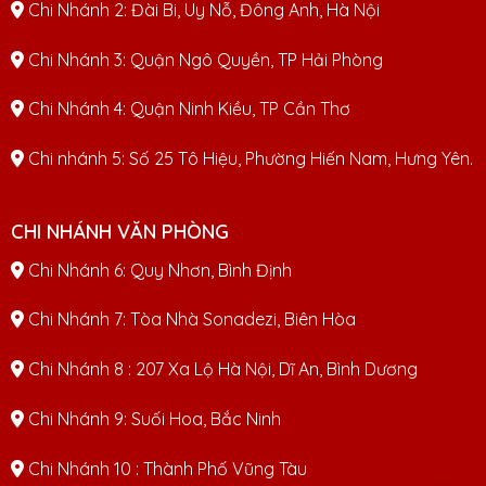
Chi Nhánh 2: Đài Bi, Uy Nỗ, Đông Anh, Hà Nội
Chi Nhánh 3: Quận Ngô Quyền, TP Hải Phòng
Chi Nhánh 4: Quận Ninh Kiều, TP Cần Thơ
Chi nhánh 5: Số 25 Tô Hiệu, Phường Hiến Nam, Hưng Yên.
CHI NHÁNH VĂN PHÒNG
Chi Nhánh 6: Quy Nhơn, Bình Định
Chi Nhánh 7: Tòa Nhà Sonadezi, Biên Hòa
Chi Nhánh 8 : 207 Xa Lộ Hà Nội, Dĩ An, Bình Dương
Chi Nhánh 9: Suối Hoa, Bắc Ninh
Chi Nhánh 10 : Thành Phố Vũng Tàu