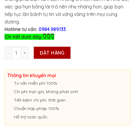
việc gia hạn bằng lái trở nên nhẹ nhàng hơn, giúp bạn
tiếp tục lăn bánh tự tin và vững vàng trên mọi cung
đường.
Hotline tư vấn:
0984.989.133
Chi tiết dưới đây 👇👇👇
DỊCH VỤ ĐỔI BẰNG LÁI XE ONLINE Ở HẢI PHÒNG số lượng
ĐẶT HÀNG
Thông tin khuyến mại
Tư vấn miễn phí 100%
Chi phí trọn gói, không phát sinh
Tiết kiệm chi phí, thời gian
Chuẩn hợp pháp 100%
Hỗ trợ toàn quốc