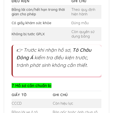
ĐIỀU KIỆN
GHI CHÚ
Bằng lái còn/hết hạn trong thời
Theo quy định
gian cho phép
hiện hành
Có giấy khám sức khỏe
Đúng mẫu
Còn quyền sử
Không bị tước GPLX
dụng bằng
👉 Trước khi nhận hồ sơ,
Tô Châu
Đông Á
kiểm tra điều kiện trước,
tránh phát sinh không cần thiết.
7. Hồ sơ cần chuẩn bị
GIẤY TỜ
GHI CHÚ
CCCD
Còn hiệu lực
Bằng lái xe ô tô
Bản gốc hoặc ảnh chụp rõ