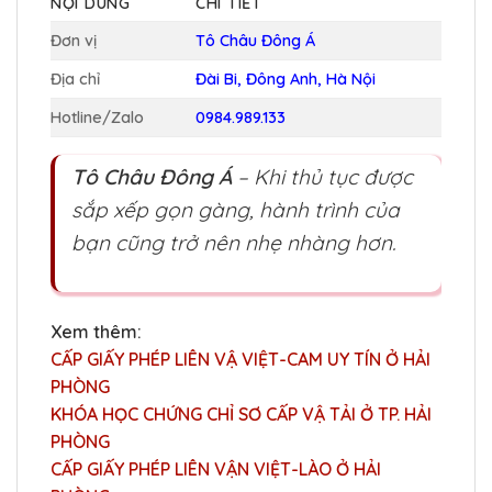
NỘI DUNG
CHI TIẾT
Đơn vị
Tô Châu Đông Á
Địa chỉ
Đài Bi, Đông Anh, Hà Nội
Hotline/Zalo
0984.989.133
Tô Châu Đông Á
– Khi thủ tục được
sắp xếp gọn gàng, hành trình của
bạn cũng trở nên nhẹ nhàng hơn.
Xem thêm:
CẤP GIẤY PHÉP LIÊN VẬ VIỆT-CAM UY TÍN Ở HẢI
PHÒNG
KHÓA HỌC CHỨNG CHỈ SƠ CẤP VẬ TẢI Ở TP. HẢI
PHÒNG
CẤP GIẤY PHÉP LIÊN VẬN VIỆT-LÀO Ở HẢI