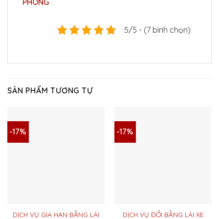
PHÒNG
5/5 - (7 bình chọn)
SẢN PHẨM TƯƠNG TỰ
-17%
-17%
DỊCH VỤ GIA HẠN BẰNG LÁI
DỊCH VỤ ĐỔI BẰNG LÁI XE