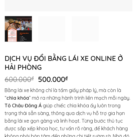
DỊCH VỤ ĐỔI BẰNG LÁI XE ONLINE Ở
HẢI PHÒNG
Giá
Giá
600.000
₫
500.000
₫
gốc
hiện
Bằng lái xe không chỉ là tấm giấy pháp lý, mà còn là
là:
tại
“
chìa khóa
” mở ra những hành trình liền mạch mỗi ngày.
600.000₫.
là:
Tô Châu Đông Á
giúp chiếc chìa khóa ấy luôn trong
500.000₫.
trạng thái sẵn sàng, thông qua dịch vụ hỗ trợ gia hạn
bằng lái xe gọn gàng và linh hoạt. Từng bước thủ tục
được sắp xếp khoa học, tư vấn rõ ràng, để khách hàng
không phải bận tâm đến những chi tiết rườm rà. Nhờ đó,