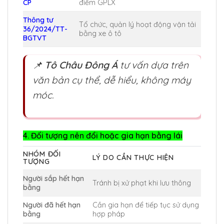
CP
điểm GPLX
Thông tư
Tổ chức, quản lý hoạt động vận tải
36/2024/TT-
bằng xe ô tô
BGTVT
📌
Tô Châu Đông Á
tư vấn dựa trên
văn bản cụ thể, dễ hiểu, không máy
móc.
4. Đối tượng nên đổi hoặc gia hạn bằng lái
NHÓM ĐỐI
LÝ DO CẦN THỰC HIỆN
TƯỢNG
Người sắp hết hạn
Tránh bị xử phạt khi lưu thông
bằng
Người đã hết hạn
Cần gia hạn để tiếp tục sử dụng
bằng
hợp pháp