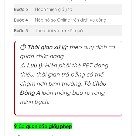
Bước 3
Hoàn thiện giấy tờ
Bước 4
Nộp hồ sơ Online trên dịch vụ công
Bước 5
Theo dõi và trả kết quả
⏱
Thời gian xử lý:
theo quy định cơ
quan chức năng.
⚠️
Lưu ý:
Hiện phôi thẻ PET đang
thiếu, thời gian trả bằng có thể
chậm hơn bình thường.
Tô Châu
Đông Á
luôn thông báo rõ ràng,
minh bạch.
9. Cơ quan cấp giấy phép