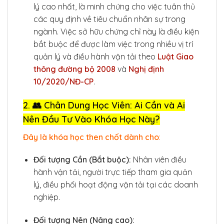
lý cao nhất, là minh chứng cho việc tuân thủ
các quy định về tiêu chuẩn nhân sự trong
ngành. Việc sở hữu chứng chỉ này là điều kiện
bắt buộc để được làm việc trong nhiều vị trí
quản lý và điều hành vận tải theo
Luật Giao
thông đường bộ 2008
và
Nghị định
10/2020/NĐ-CP
.
2. 👥 Chân Dung Học Viên: Ai Cần và Ai
Nên Đầu Tư Vào Khóa Học Này?
Đây là khóa học then chốt dành cho
:
Đối tượng Cần (Bắt buộc):
Nhân viên điều
hành vận tải, người trực tiếp tham gia quản
lý, điều phối hoạt động vận tải tại các doanh
nghiệp.
Đối tượng Nên (Nâng cao):