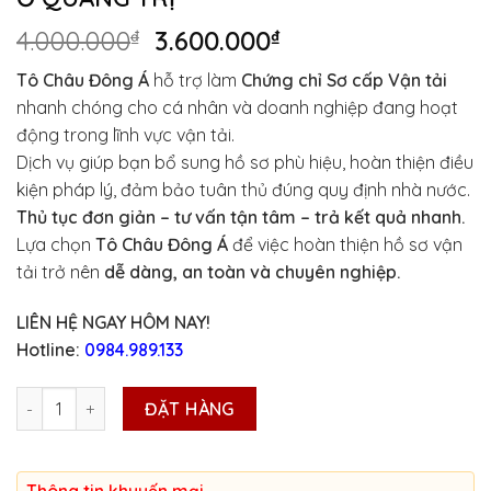
Giá
Giá
4.000.000
₫
3.600.000
₫
gốc
hiện
Tô Châu Đông Á
hỗ trợ làm
Chứng chỉ Sơ cấp Vận tải
là:
tại
nhanh chóng cho cá nhân và doanh nghiệp đang hoạt
4.000.000₫.
là:
động trong lĩnh vực vận tải.
3.600.000₫.
Dịch vụ giúp bạn bổ sung hồ sơ phù hiệu, hoàn thiện điều
kiện pháp lý, đảm bảo tuân thủ đúng quy định nhà nước.
Thủ tục đơn giản – tư vấn tận tâm – trả kết quả nhanh.
Lựa chọn
Tô Châu Đông Á
để việc hoàn thiện hồ sơ vận
tải trở nên
dễ dàng, an toàn và chuyên nghiệp.
LIÊN HỆ NGAY HÔM NAY!
Hotline:
0984.989.133
ĐÀO TẠO CHỨNG CHỈ SƠ CẤP VẬN TẢI Ở QUẢNG TRỊ số lượng
ĐẶT HÀNG
Thông tin khuyến mại