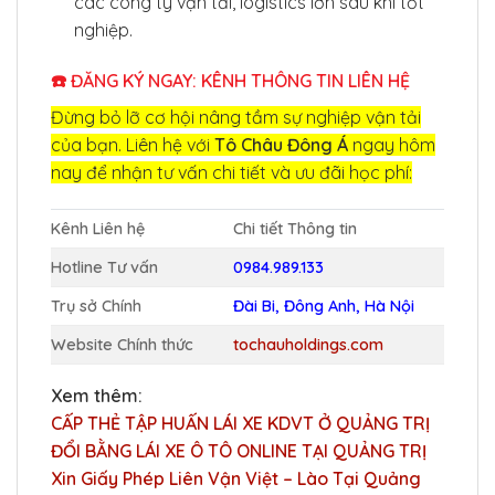
các công ty vận tải, logistics lớn sau khi tốt
nghiệp.
☎️ ĐĂNG KÝ NGAY: KÊNH THÔNG TIN LIÊN HỆ
Đừng bỏ lỡ cơ hội nâng tầm sự nghiệp vận tải
của bạn. Liên hệ với
Tô Châu Đông Á
ngay hôm
nay để nhận tư vấn chi tiết và ưu đãi học phí:
Kênh Liên hệ
Chi tiết Thông tin
Hotline Tư vấn
0984.989.133
Trụ sở Chính
Đài Bi, Đông Anh, Hà Nội
Website Chính thức
tochauholdings.com
Xem thêm:
CẤP THẺ TẬP HUẤN LÁI XE KDVT Ở QUẢNG TRỊ
ĐỔI BẰNG LÁI XE Ô TÔ ONLINE TẠI QUẢNG TRỊ
Xin Giấy Phép Liên Vận Việt – Lào Tại Quảng