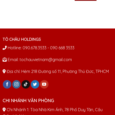
3.600
TÔ CHÂU HOLDINGS
Hotline: 090.678.3533 - 090 668 3533
Email: tochauvietnam@gmail.com
Địa chỉ: Hẻm 218 Đường số 11, Phường Thủ Đức, TPHCM
CHI NHÁNH VĂN PHÒNG
Chi Nhánh 1: Tòa Nhà Kim Ánh, 78 Phố Duy Tân, Cầu