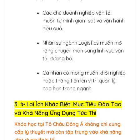
Các chủ doanh nghiệp vận tải
muốn tự mình giám sát và vận hành
hiệu quả.
Nhân sự ngành Logistics muốn mở
rộng chuyên môn sang lĩnh vực vận
tải đường bộ.
Cá nhân có mong muốn khởi nghiệp
hoặc thăng tiến lên vị trí quản lý
cao hơn trong ngành.
3. ✨ Lợi Ích Khác Biệt: Mục Tiêu Đào Tạo
và Khả Năng Ứng Dụng Tức Thì
Khóa học tại Tô Châu Đông Á không chỉ cung
cấp lý thuyết mà còn tập trung vào khả năng
ứng dụng thực tế: