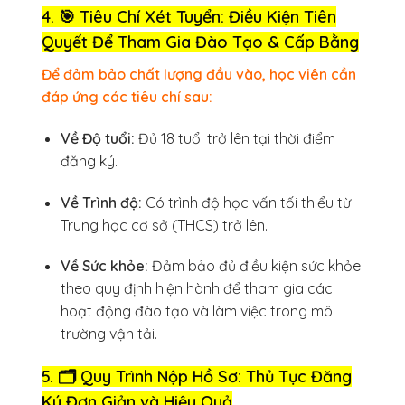
4. 🎯 Tiêu Chí Xét Tuyển: Điều Kiện Tiên
Quyết Để Tham Gia Đào Tạo & Cấp Bằng
Để đảm bảo chất lượng đầu vào, học viên cần
đáp ứng các tiêu chí sau:
Về Độ tuổi:
Đủ 18 tuổi trở lên tại thời điểm
đăng ký.
Về Trình độ:
Có trình độ học vấn tối thiểu từ
Trung học cơ sở (THCS) trở lên.
Về Sức khỏe:
Đảm bảo đủ điều kiện sức khỏe
theo quy định hiện hành để tham gia các
hoạt động đào tạo và làm việc trong môi
trường vận tải.
5. 🗂️ Quy Trình Nộp Hồ Sơ: Thủ Tục Đăng
Ký Đơn Giản và Hiệu Quả