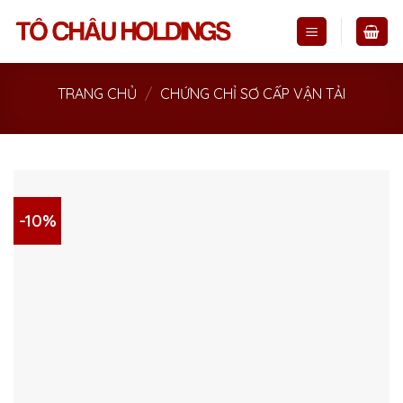
Skip
to
content
TRANG CHỦ
/
CHỨNG CHỈ SƠ CẤP VẬN TẢI
-10%