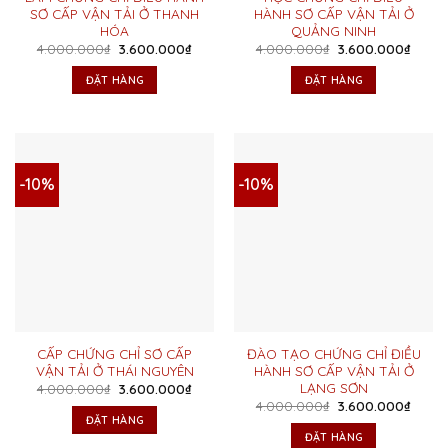
SƠ CẤP VẬN TẢI Ở THANH
HÀNH SƠ CẤP VẬN TẢI Ở
HÓA
QUẢNG NINH
Giá
Giá
Giá
Giá
4.000.000
₫
3.600.000
₫
4.000.000
₫
3.600.000
₫
gốc
hiện
gốc
hiện
là:
tại
là:
tại
ĐẶT HÀNG
ĐẶT HÀNG
4.000.000₫.
là:
4.000.000₫.
là:
3.600.000₫.
3.600
-10%
-10%
CẤP CHỨNG CHỈ SƠ CẤP
ĐÀO TẠO CHỨNG CHỈ ĐIỀU
VẬN TẢI Ở THÁI NGUYÊN
HÀNH SƠ CẤP VẬN TẢI Ở
LẠNG SƠN
Giá
Giá
4.000.000
₫
3.600.000
₫
gốc
hiện
Giá
Giá
4.000.000
₫
3.600.000
₫
là:
tại
gốc
hiện
ĐẶT HÀNG
4.000.000₫.
là:
là:
tại
ĐẶT HÀNG
3.600.000₫.
4.000.000₫.
là: