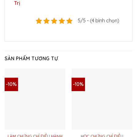
Trị
5/5 - (4 bình chọn)
SẢN PHẨM TƯƠNG TỰ
-10%
-10%
LÀM CHỨNG CHỈ ĐIỀU HÀNH
HỌC CHỨNG CHỈ ĐIỀU