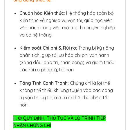
Chuẩn hóa Kiến thức:
Hệ thống hóa toàn bộ
kiến thức về nghiệp vụ vận tải, giúp học viên
vận hành công việc một cách chuyên nghiệp
và có hệ thống.
Kiểm soát Chi phí & Rủi ro:
Trang bị kỹ năng
phân tích, giúp tối ưu hóa chi phí vận hành
(xăng dầu, bảo trì, nhân công) và giảm thiểu
các rủi ro pháp lý, tai nạn.
Tăng Tính Cạnh Tranh:
Chứng chỉ là lợi thế
không thể thiếu khi ứng tuyển vào các công
ty vận tải uy tín, mở ra cơ hội thu nhập tốt
hơn.
II. ⚙️ QUY ĐỊNH, THỦ TỤC VÀ LỘ TRÌNH TIẾP
NHẬN CHỨNG CHỈ