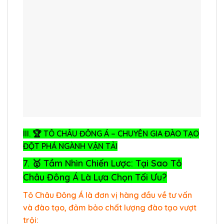
III. 🏆 TÔ CHÂU ĐÔNG Á – CHUYÊN GIA ĐÀO TẠO
ĐỘT PHÁ NGÀNH VẬN TẢI
7. 🥇 Tầm Nhìn Chiến Lược: Tại Sao Tô
Châu Đông Á Là Lựa Chọn Tối Ưu?
Tô Châu Đông Á là đơn vị hàng đầu về tư vấn
và đào tạo, đảm bảo chất lượng đào tạo vượt
trội: