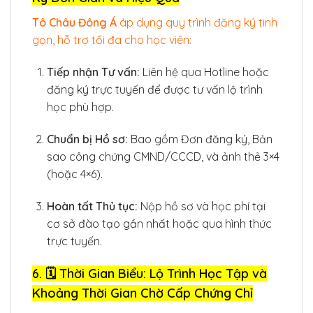
Tô Châu Đông Á
áp dụng quy trình đăng ký tinh
gọn, hỗ trợ tối đa cho học viên:
Tiếp nhận Tư vấn:
Liên hệ qua Hotline hoặc
đăng ký trực tuyến để được tư vấn lộ trình
học phù hợp.
Chuẩn bị Hồ sơ:
Bao gồm Đơn đăng ký, Bản
sao công chứng CMND/CCCD, và ảnh thẻ 3×4
(hoặc 4×6).
Hoàn tất Thủ tục:
Nộp hồ sơ và học phí tại
cơ sở đào tạo gần nhất hoặc qua hình thức
trực tuyến.
6. 🗓️ Thời Gian Biểu: Lộ Trình Học Tập và
Khoảng Thời Gian Chờ Cấp Chứng Chỉ