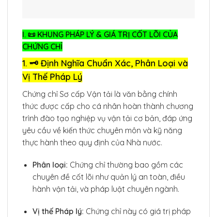
I. 📜 KHUNG PHÁP LÝ & GIÁ TRỊ CỐT LÕI CỦA
CHỨNG CHỈ
1. 🗝️ Định Nghĩa Chuẩn Xác, Phân Loại và
Vị Thế Pháp Lý
Chứng chỉ Sơ cấp Vận tải là văn bằng chính
thức được cấp cho cá nhân hoàn thành chương
trình đào tạo nghiệp vụ vận tải cơ bản, đáp ứng
yêu cầu về kiến thức chuyên môn và kỹ năng
thực hành theo quy định của Nhà nước.
Phân loại:
Chứng chỉ thường bao gồm các
chuyên đề cốt lõi như quản lý an toàn, điều
hành vận tải, và pháp luật chuyên ngành.
Vị thế Pháp lý:
Chứng chỉ này có giá trị pháp