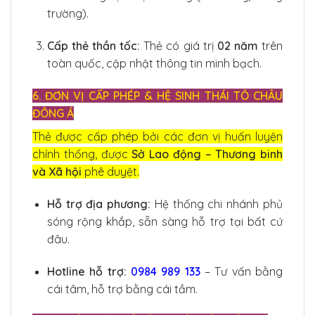
trường).
Cấp thẻ thần tốc:
Thẻ có giá trị
02 năm
trên
toàn quốc, cập nhật thông tin minh bạch.
6. ĐƠN VỊ CẤP PHÉP & HỆ SINH THÁI TÔ CHÂU
ĐÔNG Á
Thẻ được cấp phép bởi các đơn vị huấn luyện
chính thống, được
Sở Lao động – Thương binh
và Xã hội
phê duyệt.
Hỗ trợ địa phương:
Hệ thống chi nhánh phủ
sóng rộng khắp, sẵn sàng hỗ trợ tại bất cứ
đâu.
Hotline hỗ trợ:
0984 989 133
– Tư vấn bằng
cái tâm, hỗ trợ bằng cái tầm.