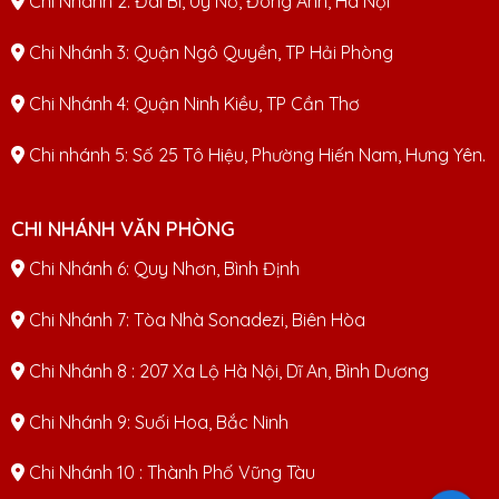
Chi Nhánh 2: Đài Bi, Uy Nỗ, Đông Anh, Hà Nội
Chi Nhánh 3: Quận Ngô Quyền, TP Hải Phòng
Chi Nhánh 4: Quận Ninh Kiều, TP Cần Thơ
Chi nhánh 5: Số 25 Tô Hiệu, Phường Hiến Nam, Hưng Yên.
CHI NHÁNH VĂN PHÒNG
Chi Nhánh 6: Quy Nhơn, Bình Định
Chi Nhánh 7: Tòa Nhà Sonadezi, Biên Hòa
Chi Nhánh 8 : 207 Xa Lộ Hà Nội, Dĩ An, Bình Dương
Chi Nhánh 9: Suối Hoa, Bắc Ninh
Chi Nhánh 10 : Thành Phố Vũng Tàu