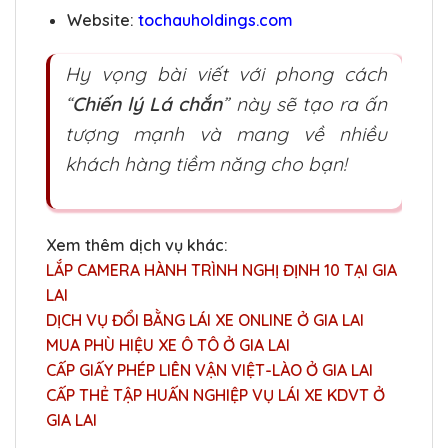
Website:
tochauholdings.com
Hy vọng bài viết với phong cách
“
Chiến lý Lá chắn
” này sẽ tạo ra ấn
tượng mạnh và mang về nhiều
khách hàng tiềm năng cho bạn!
Xem thêm dịch vụ khác:
LẮP CAMERA HÀNH TRÌNH NGHỊ ĐỊNH 10 TẠI GIA
LAI
DỊCH VỤ ĐỔI BẰNG LÁI XE ONLINE Ở GIA LAI
MUA PHÙ HIỆU XE Ô TÔ Ở GIA LAI
CẤP GIẤY PHÉP LIÊN VẬN VIỆT-LÀO Ở GIA LAI
CẤP THẺ TẬP HUẤN NGHIỆP VỤ LÁI XE KDVT Ở
GIA LAI
……….