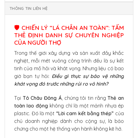
THÔNG TIN LIÊN HỆ
🛡️ CHIẾN LÝ “LÁ CHẮN AN TOÀN”: TẤM
THẺ ĐỊNH DANH SỰ CHUYÊN NGHIỆP
CỦA NGƯỜI THỢ
Trong thế giới xây dựng và sản xuất đầy khắc
nghiệt, mỗi mét vuông công trình đều là sự kết
tinh của mồ hôi và khát vọng. Nhưng liệu có bao
giờ bạn tự hỏi:
Điều gì thực sự bảo vệ những
khát vọng đó trước những rủi ro vô hình?
Tại
Tô Châu Đông Á
, chúng tôi tin rằng
Thẻ an
toàn lao động
không chỉ là một mảnh nhựa ép
plastic. Đó là một
“Lời cam kết bằng thép”
của
chủ doanh nghiệp dành cho cộng sự, là bảo
chứng cho một hệ thống vận hành không kẽ hở.