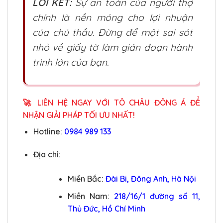
LỜI KẾT:
Sự an toàn của người thợ
chính là nền móng cho lợi nhuận
của chủ thầu. Đừng để một sai sót
nhỏ về giấy tờ làm gián đoạn hành
trình lớn của bạn.
🚀
LIÊN HỆ NGAY VỚI TÔ CHÂU ĐÔNG Á ĐỂ
NHẬN GIẢI PHÁP TỐI ƯU NHẤT!
Hotline:
0984 989 133
Địa chỉ:
Miền Bắc:
Đài Bi, Đông Anh, Hà Nội
Miền Nam:
218/16/1 đường số 11,
Thủ Đức, Hồ Chí Minh