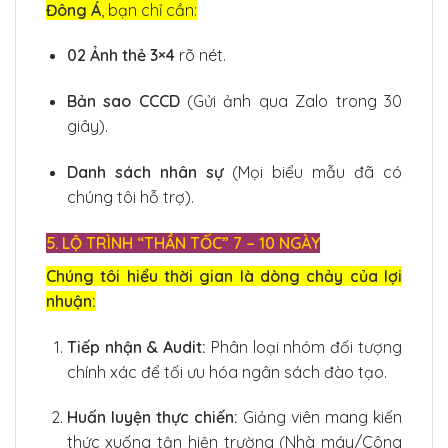
Đông Á
, bạn chỉ cần:
02 Ảnh thẻ 3×4
rõ nét.
Bản sao CCCD
(Gửi ảnh qua Zalo trong 30
giây).
Danh sách nhân sự
(Mọi biểu mẫu đã có
chúng tôi hỗ trợ).
5. LỘ TRÌNH “THẦN TỐC” 7 – 10 NGÀY
Chúng tôi hiểu thời gian là dòng chảy của lợi
nhuận:
Tiếp nhận & Audit:
Phân loại nhóm đối tượng
chính xác để tối ưu hóa ngân sách đào tạo.
Huấn luyện thực chiến:
Giảng viên mang kiến
thức xuống tận hiện trường (Nhà máy/Công