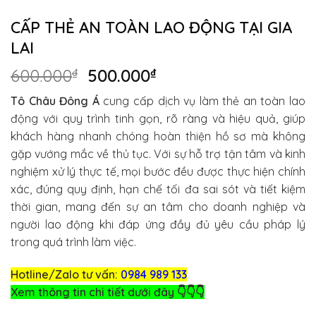
CẤP THẺ AN TOÀN LAO ĐỘNG TẠI GIA
LAI
Giá
Giá
600.000
₫
500.000
₫
gốc
hiện
Tô Châu Đông Á
cung cấp dịch vụ làm thẻ an toàn lao
là:
tại
động với quy trình tinh gọn, rõ ràng và hiệu quả, giúp
600.000₫.
là:
khách hàng nhanh chóng hoàn thiện hồ sơ mà không
500.000₫.
gặp vướng mắc về thủ tục. Với sự hỗ trợ tận tâm và kinh
nghiệm xử lý thực tế, mọi bước đều được thực hiện chính
xác, đúng quy định, hạn chế tối đa sai sót và tiết kiệm
thời gian, mang đến sự an tâm cho doanh nghiệp và
người lao động khi đáp ứng đầy đủ yêu cầu pháp lý
trong quá trình làm việc.
Hotline/Zalo tư vấn:
0984 989 133
Xem thông tin chi tiết dưới đây 👇👇👇