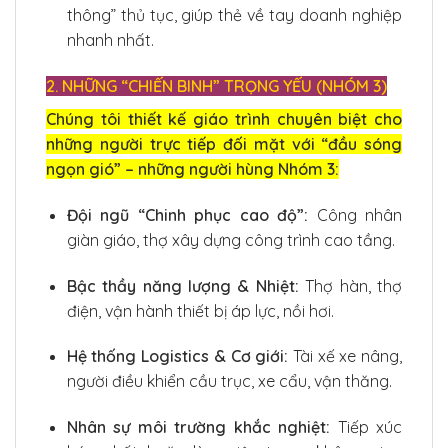
thông” thủ tục, giúp thẻ về tay doanh nghiệp
nhanh nhất.
2. NHỮNG “CHIẾN BINH” TRỌNG YẾU (NHÓM 3)
Chúng tôi thiết kế giáo trình chuyên biệt cho
những người trực tiếp đối mặt với “đầu sóng
ngọn gió” – những người hùng Nhóm 3:
Đội ngũ “Chinh phục cao độ”:
Công nhân
giàn giáo, thợ xây dựng công trình cao tầng.
Bậc thầy năng lượng & Nhiệt:
Thợ hàn, thợ
điện, vận hành thiết bị áp lực, nồi hơi.
Hệ thống Logistics & Cơ giới:
Tài xế xe nâng,
người điều khiển cầu trục, xe cẩu, vận thăng.
Nhân sự môi trường khắc nghiệt:
Tiếp xúc