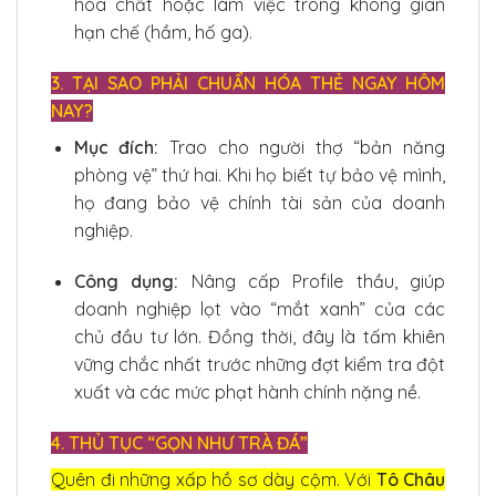
hóa chất hoặc làm việc trong không gian
hạn chế (hầm, hố ga).
3. TẠI SAO PHẢI CHUẨN HÓA THẺ NGAY HÔM
NAY?
Mục đích:
Trao cho người thợ “bản năng
phòng vệ” thứ hai. Khi họ biết tự bảo vệ mình,
họ đang bảo vệ chính tài sản của doanh
nghiệp.
Công dụng:
Nâng cấp Profile thầu, giúp
doanh nghiệp lọt vào “mắt xanh” của các
chủ đầu tư lớn. Đồng thời, đây là tấm khiên
vững chắc nhất trước những đợt kiểm tra đột
xuất và các mức phạt hành chính nặng nề.
4. THỦ TỤC “GỌN NHƯ TRÀ ĐÁ”
Quên đi những xấp hồ sơ dày cộm. Với
Tô Châu