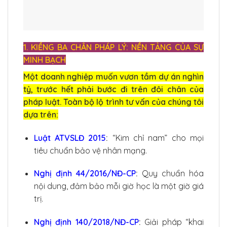
1. KIỀNG BA CHÂN PHÁP LÝ: NỀN TẢNG CỦA SỰ
MINH BẠCH
Một doanh nghiệp muốn vươn tầm dự án nghìn
tỷ, trước hết phải bước đi trên đôi chân của
pháp luật. Toàn bộ lộ trình tư vấn của chúng tôi
dựa trên:
Luật ATVSLĐ 2015
:
“Kim chỉ nam” cho mọi
tiêu chuẩn bảo vệ nhân mạng.
Nghị định 44/2016/NĐ-CP
:
Quy chuẩn hóa
nội dung, đảm bảo mỗi giờ học là một giờ giá
trị.
Nghị định 140/2018/NĐ-CP
:
Giải pháp “khai