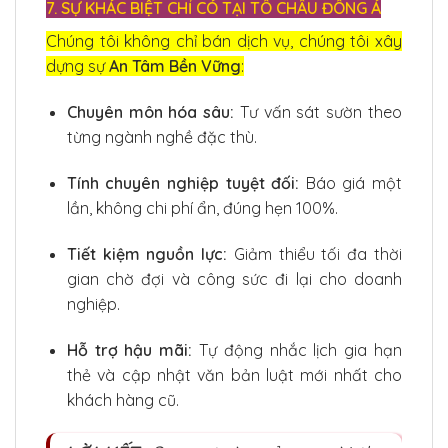
7. SỰ KHÁC BIỆT CHỈ CÓ TẠI TÔ CHÂU ĐÔNG Á
Chúng tôi không chỉ bán dịch vụ, chúng tôi xây
dựng sự
An Tâm Bền Vững
:
Chuyên môn hóa sâu:
Tư vấn sát sườn theo
từng ngành nghề đặc thù.
Tính chuyên nghiệp tuyệt đối:
Báo giá một
lần, không chi phí ẩn, đúng hẹn 100%.
Tiết kiệm nguồn lực:
Giảm thiểu tối đa thời
gian chờ đợi và công sức đi lại cho doanh
nghiệp.
Hỗ trợ hậu mãi:
Tự động nhắc lịch gia hạn
thẻ và cập nhật văn bản luật mới nhất cho
khách hàng cũ.