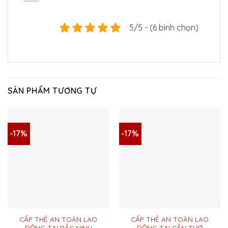
5/5 - (6 bình chọn)
SẢN PHẨM TƯƠNG TỰ
-17%
-17%
CẤP THẺ AN TOÀN LAO
CẤP THẺ AN TOÀN LAO
ĐỘNG TẠI BẮC NINH
ĐỘNG TẠI CẦN THƠ